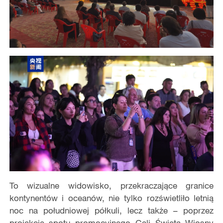
To wizualne widowisko, przekraczające granice
kontynentów i oceanów, nie tylko rozświetliło letnią
noc na południowej półkuli, lecz także – poprzez
projekcję spotu promocyjnego Gali Święta Wiosny