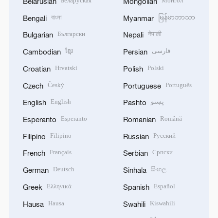
Беларуская
Монгол
Belarusian
Mongolian
বাংলা
မြန်မာဘာသာ
Bengali
Myanmar
Български
नेपाली
Bulgarian
Nepali
ខ្មែរ
فارسی
Cambodian
Persian
Hrvatski
Polski
Croatian
Polish
Český
Português
Czech
Portuguese
English
پښتو
English
Pashto
Esperanto
Română
Esperanto
Romanian
Filipino
Русский
Filipino
Russian
Français
Српски
French
Serbian
Deutsch
සිංහල
German
Sinhala
Ελληνικά
Español
Greek
Spanish
Hausa
Kiswahili
Hausa
Swahili