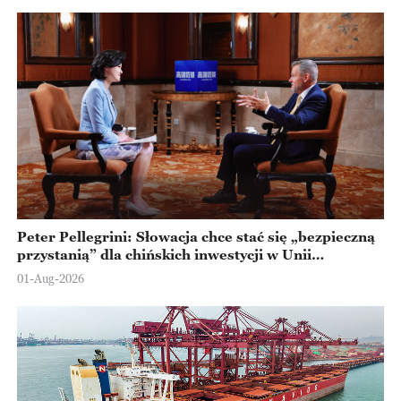
Peter Pellegrini: Słowacja chce stać się „bezpieczną
przystanią” dla chińskich inwestycji w Unii
Europejskiej
01-Aug-2026