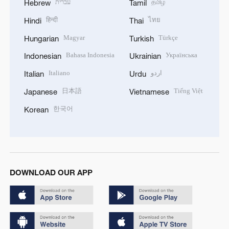
עברית
தமிழ்
Hebrew
Tamil
हिन्दी
ไทย
Hindi
Thai
Magyar
Türkçe
Hungarian
Turkish
Bahasa Indonesia
Українська
Indonesian
Ukrainian
Italiano
اردو
Italian
Urdu
日本語
Tiếng Việt
Japanese
Vietnamese
한국어
Korean
DOWNLOAD OUR APP