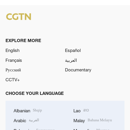
EXPLORE MORE
English
Español
Français
العربية
Русский
Documentary
CCTV+
CHOOSE YOUR LANGUAGE
Shqip
ລາວ
Albanian
Lao
العربية
Bahasa Melayu
Arabic
Malay