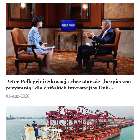
Peter Pellegrini: Słowacja chce stać się „bezpieczną
przystanią” dla chińskich inwestycji w Unii
Europejskiej
01-Aug-2026