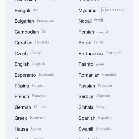
বাংলা
မြန်မာဘာသာ
Bengali
Myanmar
Български
नेपाली
Bulgarian
Nepali
ខ្មែរ
فارسی
Cambodian
Persian
Hrvatski
Polski
Croatian
Polish
Český
Português
Czech
Portuguese
English
پښتو
English
Pashto
Esperanto
Română
Esperanto
Romanian
Filipino
Русский
Filipino
Russian
Français
Српски
French
Serbian
Deutsch
සිංහල
German
Sinhala
Ελληνικά
Español
Greek
Spanish
Hausa
Kiswahili
Hausa
Swahili
עברית
தமிழ்