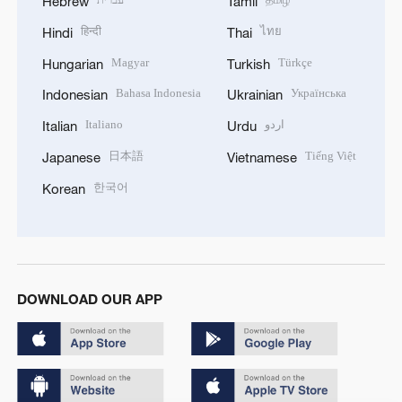
Hebrew
Tamil
हिन्दी
ไทย
Hindi
Thai
Magyar
Türkçe
Hungarian
Turkish
Bahasa Indonesia
Українська
Indonesian
Ukrainian
Italiano
اردو
Italian
Urdu
日本語
Tiếng Việt
Japanese
Vietnamese
한국어
Korean
DOWNLOAD OUR APP