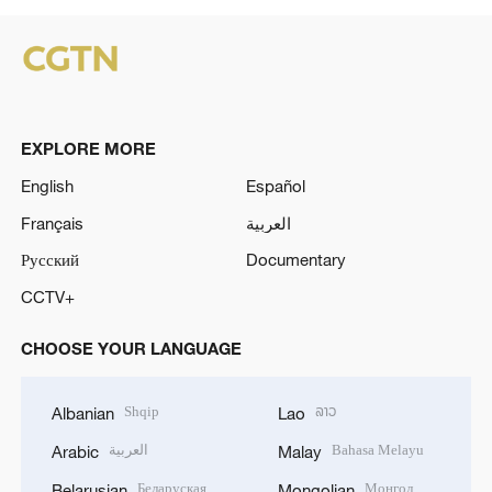
EXPLORE MORE
English
Español
Français
العربية
Русский
Documentary
CCTV+
CHOOSE YOUR LANGUAGE
Shqip
ລາວ
Albanian
Lao
العربية
Bahasa Melayu
Arabic
Malay
Беларуская
Монгол
Belarusian
Mongolian