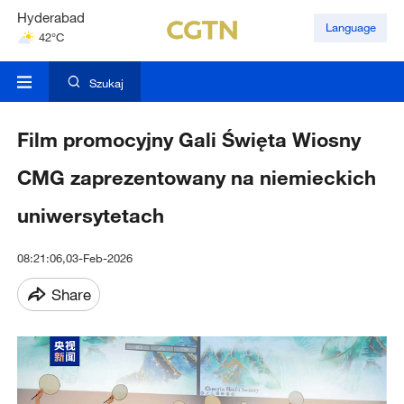
Hyderabad
Language
42°C
Mumbai
31°C
Szukaj
Film promocyjny Gali Święta Wiosny
CMG zaprezentowany na niemieckich
uniwersytetach
08:21:06,03-Feb-2026
Share