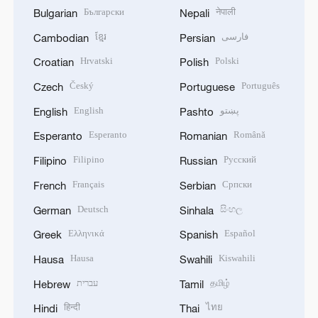
Български
नेपाली
Bulgarian
Nepali
ខ្មែរ
فارسی
Cambodian
Persian
Hrvatski
Polski
Croatian
Polish
Český
Português
Czech
Portuguese
English
پښتو
English
Pashto
Esperanto
Română
Esperanto
Romanian
Filipino
Русский
Filipino
Russian
Français
Српски
French
Serbian
Deutsch
සිංහල
German
Sinhala
Ελληνικά
Español
Greek
Spanish
Hausa
Kiswahili
Hausa
Swahili
עברית
தமிழ்
Hebrew
Tamil
हिन्दी
ไทย
Hindi
Thai