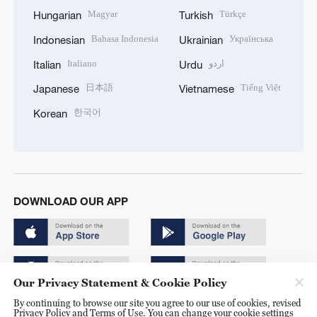
Magyar
Türkçe
Hungarian
Turkish
Bahasa Indonesia
Українська
Indonesian
Ukrainian
Italiano
اردو
Italian
Urdu
日本語
Tiếng Việt
Japanese
Vietnamese
한국어
Korean
DOWNLOAD OUR APP
Our Privacy Statement & Cookie Policy
By continuing to browse our site you agree to our use of cookies, revised
Copyright © 2024 CGTN.
Privacy Policy and Terms of Use. You can change your cookie settings