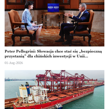
Peter Pellegrini: Słowacja chce stać się „bezpieczną
przystanią” dla chińskich inwestycji w Unii
Europejskiej
01-Aug-2026