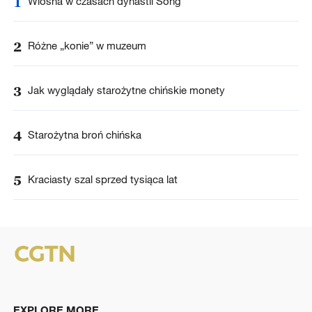
1
Wiosna w czasach dynastii Song
2
Różne „konie” w muzeum
3
Jak wyglądały starożytne chińskie monety
4
Starożytna broń chińska
5
Kraciasty szal sprzed tysiąca lat
EXPLORE MORE