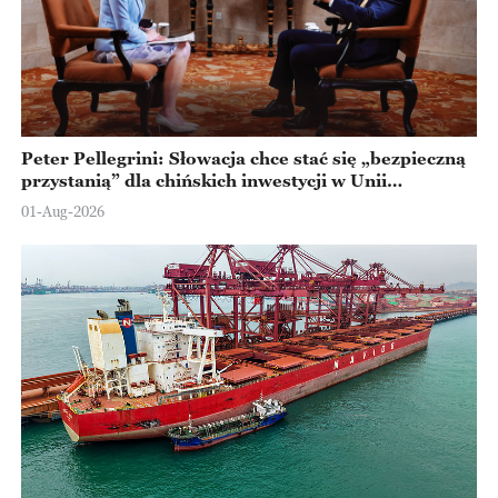
Peter Pellegrini: Słowacja chce stać się „bezpieczną
przystanią” dla chińskich inwestycji w Unii
Europejskiej
01-Aug-2026