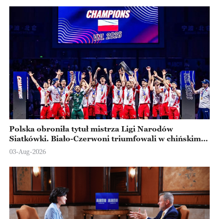
Polska obroniła tytuł mistrza Ligi Narodów
Siatkówki. Biało-Czerwoni triumfowali w chińskim
Ningbo
03-Aug-2026