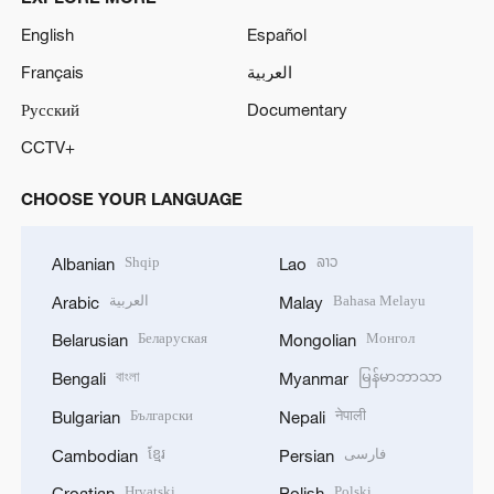
English
Español
Français
العربية
Русский
Documentary
CCTV+
CHOOSE YOUR LANGUAGE
Shqip
ລາວ
Albanian
Lao
العربية
Bahasa Melayu
Arabic
Malay
Беларуская
Монгол
Belarusian
Mongolian
বাংলা
မြန်မာဘာသာ
Bengali
Myanmar
Български
नेपाली
Bulgarian
Nepali
ខ្មែរ
فارسی
Cambodian
Persian
Hrvatski
Polski
Croatian
Polish