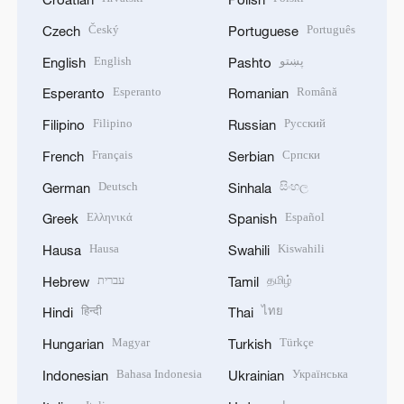
Český
Português
Czech
Portuguese
English
پښتو
English
Pashto
Esperanto
Română
Esperanto
Romanian
Filipino
Русский
Filipino
Russian
Français
Српски
French
Serbian
Deutsch
සිංහල
German
Sinhala
Ελληνικά
Español
Greek
Spanish
Hausa
Kiswahili
Hausa
Swahili
עברית
தமிழ்
Hebrew
Tamil
हिन्दी
ไทย
Hindi
Thai
Magyar
Türkçe
Hungarian
Turkish
Bahasa Indonesia
Українська
Indonesian
Ukrainian