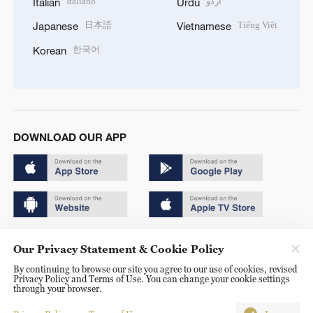
Italiano
اردو
Italian
Urdu
日本語
Tiếng Việt
Japanese
Vietnamese
한국어
Korean
DOWNLOAD OUR APP
Copyright © 2024 CGTN.
Our Privacy Statement & Cookie Policy
京ICP备20000184号
By continuing to browse our site you agree to our use of cookies, revised
Privacy Policy and Terms of Use. You can change your cookie settings
京公网安备 11010502050052号
through your browser.
Disinformation report hotline: 010-85061466