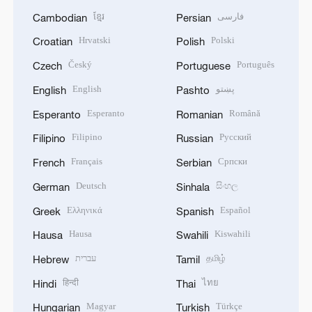
ខ្មែរ
فارسی
Cambodian
Persian
Hrvatski
Polski
Croatian
Polish
Český
Português
Czech
Portuguese
English
پښتو
English
Pashto
Esperanto
Română
Esperanto
Romanian
Filipino
Русский
Filipino
Russian
Français
Српски
French
Serbian
Deutsch
සිංහල
German
Sinhala
Ελληνικά
Español
Greek
Spanish
Hausa
Kiswahili
Hausa
Swahili
עברית
தமிழ்
Hebrew
Tamil
हिन्दी
ไทย
Hindi
Thai
Magyar
Türkçe
Hungarian
Turkish