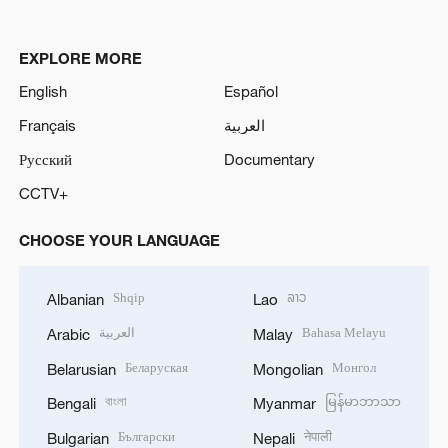
EXPLORE MORE
English
Español
Français
العربية
Русский
Documentary
CCTV+
CHOOSE YOUR LANGUAGE
Shqip
ລາວ
Albanian
Lao
العربية
Bahasa Melayu
Arabic
Malay
Беларуская
Монгол
Belarusian
Mongolian
বাংলা
မြန်မာဘာသာ
Bengali
Myanmar
Български
नेपाली
Bulgarian
Nepali