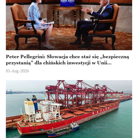
Peter Pellegrini: Słowacja chce stać się „bezpieczną
przystanią” dla chińskich inwestycji w Unii
Europejskiej
01-Aug-2026