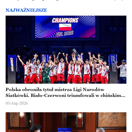
NAJWAŻNIEJSZE
Polska obroniła tytuł mistrza Ligi Narodów
Siatkówki. Biało-Czerwoni triumfowali w chińskim
Ningbo
03-Aug-2026