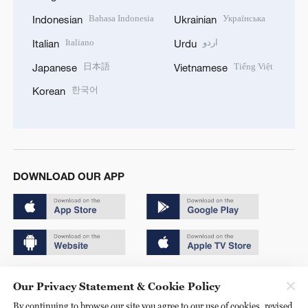
Bahasa Indonesia
Українська
Indonesian
Ukrainian
Italiano
اردو
Italian
Urdu
日本語
Tiếng Việt
Japanese
Vietnamese
한국어
Korean
DOWNLOAD OUR APP
Copyright © 2024 CGTN.
Our Privacy Statement & Cookie Policy
京ICP备20000184号
By continuing to browse our site you agree to our use of cookies, revised