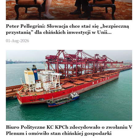
Peter Pellegrini: Słowacja chce stać się „bezpieczną
przystanią” dla chińskich inwestycji w Unii
Europejskiej
01-Aug-2026
Biuro Polityczne KC KPCh zdecydowało o zwołaniu V
Plenum i omówiło stan chińskiej gospodarki