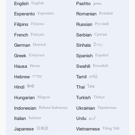
English
پښتو
English
Pashto
Esperanto
Română
Esperanto
Romanian
Filipino
Русский
Filipino
Russian
Français
Српски
French
Serbian
Deutsch
සිංහල
German
Sinhala
Ελληνικά
Español
Greek
Spanish
Hausa
Kiswahili
Hausa
Swahili
עברית
தமிழ்
Hebrew
Tamil
हिन्दी
ไทย
Hindi
Thai
Magyar
Türkçe
Hungarian
Turkish
Bahasa Indonesia
Українська
Indonesian
Ukrainian
Italiano
اردو
Italian
Urdu
日本語
Tiếng Việt
Japanese
Vietnamese