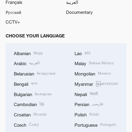
Français
العربية
Русский
Documentary
CCTV+
CHOOSE YOUR LANGUAGE
Shqip
ລາວ
Albanian
Lao
العربية
Bahasa Melayu
Arabic
Malay
Беларуская
Монгол
Belarusian
Mongolian
বাংলা
မြန်မာဘာသာ
Bengali
Myanmar
Български
नेपाली
Bulgarian
Nepali
ខ្មែរ
فارسی
Cambodian
Persian
Hrvatski
Polski
Croatian
Polish
Český
Português
Czech
Portuguese