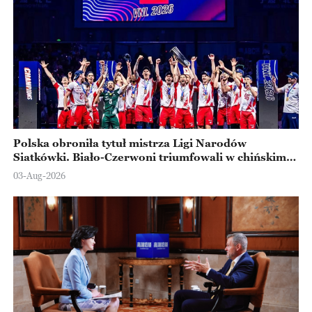
Polska obroniła tytuł mistrza Ligi Narodów
Siatkówki. Biało-Czerwoni triumfowali w chińskim
Ningbo
03-Aug-2026