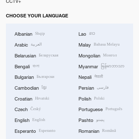
CCTV+
CHOOSE YOUR LANGUAGE
Shqip
ລາວ
Albanian
Lao
العربية
Bahasa Melayu
Arabic
Malay
Беларуская
Монгол
Belarusian
Mongolian
বাংলা
မြန်မာဘာသာ
Bengali
Myanmar
Български
नेपाली
Bulgarian
Nepali
ខ្មែរ
فارسی
Cambodian
Persian
Hrvatski
Polski
Croatian
Polish
Český
Português
Czech
Portuguese
English
پښتو
English
Pashto
Esperanto
Română
Esperanto
Romanian