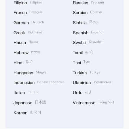
Filipino
Русский
Filipino
Russian
Français
Српски
French
Serbian
Deutsch
සිංහල
German
Sinhala
Ελληνικά
Español
Greek
Spanish
Hausa
Kiswahili
Hausa
Swahili
עברית
தமிழ்
Hebrew
Tamil
हिन्दी
ไทย
Hindi
Thai
Magyar
Türkçe
Hungarian
Turkish
Bahasa Indonesia
Українська
Indonesian
Ukrainian
Italiano
اردو
Italian
Urdu
日本語
Tiếng Việt
Japanese
Vietnamese
한국어
Korean