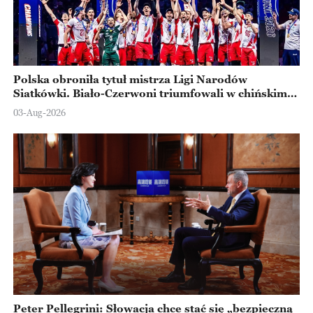
Polska obroniła tytuł mistrza Ligi Narodów
Siatkówki. Biało-Czerwoni triumfowali w chińskim
Ningbo
03-Aug-2026
Peter Pellegrini: Słowacja chce stać się „bezpieczną