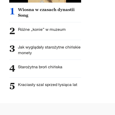
1
Wiosna w czasach dynastii
Song
2
Różne „konie” w muzeum
3
Jak wyglądały starożytne chińskie
monety
4
Starożytna broń chińska
5
Kraciasty szal sprzed tysiąca lat