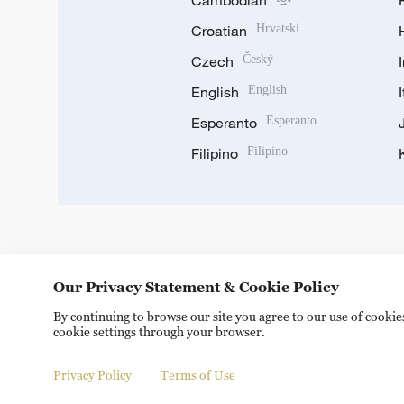
Cambodian
Croatian
Hrvatski
Czech
Český
English
English
Esperanto
Esperanto
Filipino
Filipino
DOWNLOAD OUR APP
Our Privacy Statement & Cookie Policy
By continuing to browse our site you agree to our use of cooki
cookie settings through your browser.
Privacy Policy
Terms of Use
Copyright © 2024 CGTN.
京ICP备20000184号
京公网安