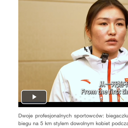
Play
Video
Dwoje profesjonalnych sportowców: biegaczka
biegu na 5 km stylem dowolnym kobiet podcza