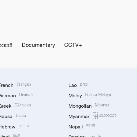
сский
Documentary
CCTV+
French
Français
Lao
ລາວ
German
Deutsch
Malay
Bahasa Melayu
Greek
Ελληνικά
Mongolian
Монгол
Hausa
Hausa
Myanmar
မြန်မာဘာသာ
Hebrew
עברית
Nepali
नेपाली
हिन्दी
فارسی