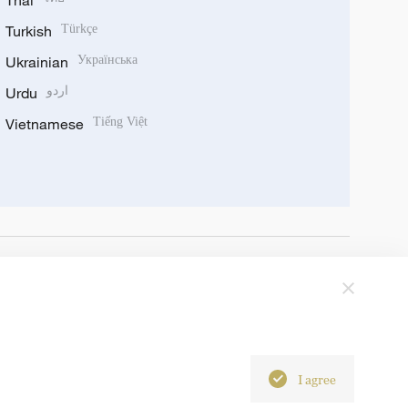
Thai
Turkish
Türkçe
Ukrainian
Українська
Urdu
اردو
Vietnamese
Tiếng Việt
I agree
6