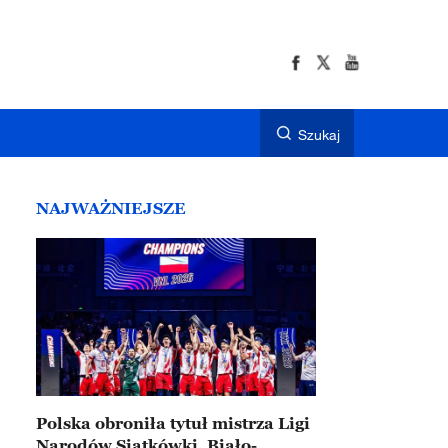
Szukaj
NAJWAŻNIEJSZE
Polska obroniła tytuł mistrza Ligi
Narodów Siatkówki. Biało-