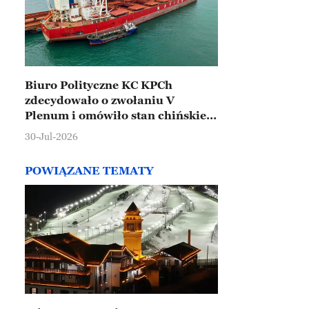
Biuro Polityczne KC KPCh
zdecydowało o zwołaniu V
Plenum i omówiło stan chińskiej
gospodarki
30-Jul-2026
POWIĄZANE TEMATY