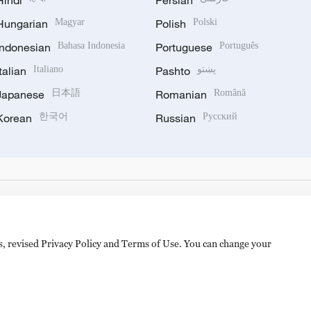
Hindi
Persian
Hungarian
Magyar
Polish
Polski
Indonesian
Bahasa Indonesia
Portuguese
Português
Italian
Italiano
Pashto
پښتو
Japanese
日本語
Romanian
Română
Korean
한국어
Russian
Русский
es, revised Privacy Policy and Terms of Use. You can change your
备 11010502050052号
Disinformation report hotline: 010-8506146