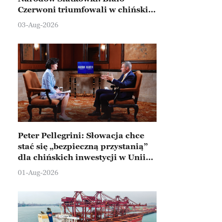
Czerwoni triumfowali w chińskim
Ningbo
03-Aug-2026
Peter Pellegrini: Słowacja chce
stać się „bezpieczną przystanią”
dla chińskich inwestycji w Unii
Europejskiej
01-Aug-2026