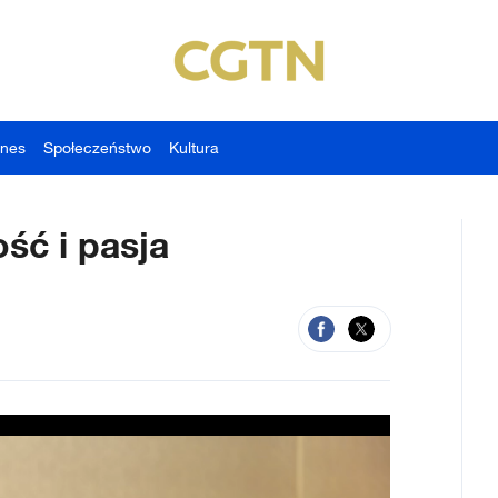
znes
Społeczeństwo
Kultura
ść i pasja