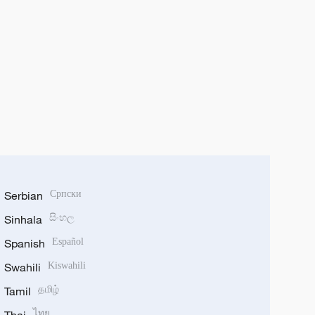
Serbian
Српски
Sinhala
සිංහල
Spanish
Español
Swahili
Kiswahili
Tamil
தமிழ்
ไทย