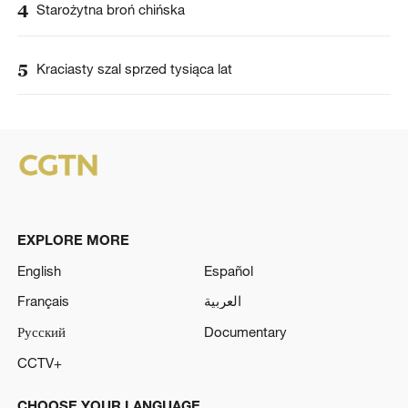
4
Starożytna broń chińska
5
Kraciasty szal sprzed tysiąca lat
EXPLORE MORE
English
Español
Français
العربية
Русский
Documentary
CCTV+
CHOOSE YOUR LANGUAGE