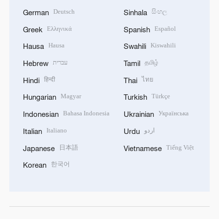
Deutsch
සිංහල
German
Sinhala
Ελληνικά
Español
Greek
Spanish
Hausa
Kiswahili
Hausa
Swahili
עברית
தமிழ்
Hebrew
Tamil
हिन्दी
ไทย
Hindi
Thai
Magyar
Türkçe
Hungarian
Turkish
Bahasa Indonesia
Українська
Indonesian
Ukrainian
Italiano
اردو
Italian
Urdu
日本語
Tiếng Việt
Japanese
Vietnamese
한국어
Korean