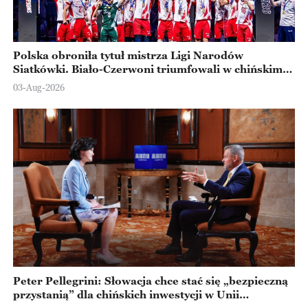
Polska obroniła tytuł mistrza Ligi Narodów
Siatkówki. Biało-Czerwoni triumfowali w chińskim
Ningbo
03-Aug-2026
Peter Pellegrini: Słowacja chce stać się „bezpieczną
przystanią” dla chińskich inwestycji w Unii
Europejskiej