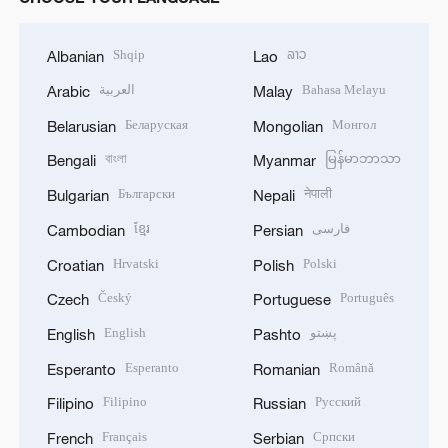
Shqip
ລາວ
Albanian
Lao
العربية
Bahasa Melayu
Arabic
Malay
Беларуская
Монгол
Belarusian
Mongolian
বাংলা
မြန်မာဘာသာ
Bengali
Myanmar
Български
नेपाली
Bulgarian
Nepali
ខ្មែរ
فارسی
Cambodian
Persian
Hrvatski
Polski
Croatian
Polish
Český
Português
Czech
Portuguese
English
پښتو
English
Pashto
Esperanto
Română
Esperanto
Romanian
Filipino
Русский
Filipino
Russian
Français
Српски
French
Serbian