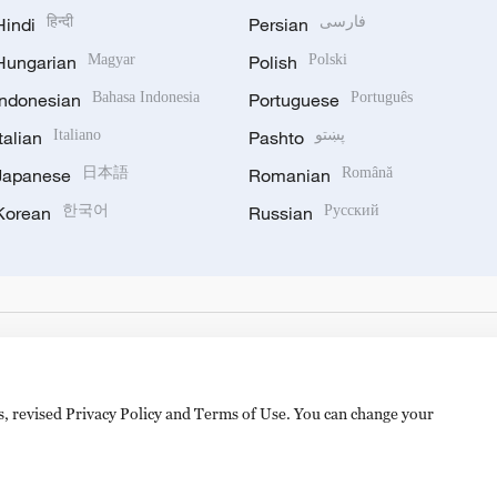
Hindi
हिन्दी
Persian
فارسی
Hungarian
Magyar
Polish
Polski
Indonesian
Bahasa Indonesia
Portuguese
Português
Italian
Italiano
Pashto
پښتو
Japanese
日本語
Romanian
Română
Korean
한국어
Russian
Русский
es, revised Privacy Policy and Terms of Use. You can change your
备 11010502050052号
Disinformation report hotline: 010-8506146