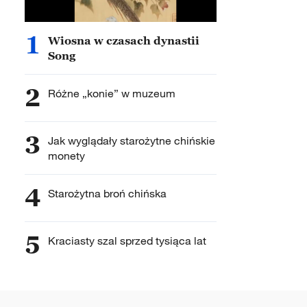
1
Wiosna w czasach dynastii
Song
2
Różne „konie” w muzeum
3
Jak wyglądały starożytne chińskie
monety
4
Starożytna broń chińska
5
Kraciasty szal sprzed tysiąca lat