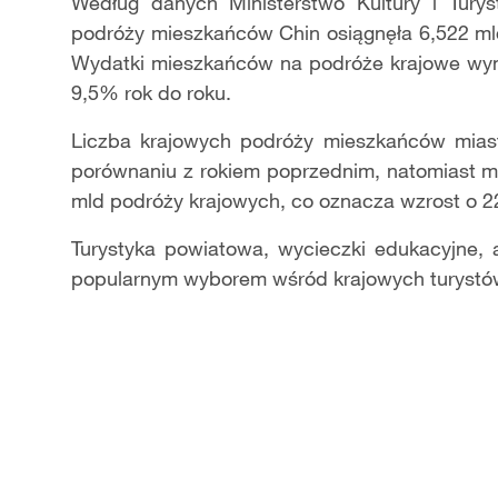
Video
Według danych Ministerstwo Kultury i Turys
podróży mieszkańców Chin osiągnęła 6,522 ml
Wydatki mieszkańców na podróże krajowe wyni
9,5% rok do roku.
Liczba krajowych podróży mieszkańców mias
porównaniu z rokiem poprzednim, natomiast m
mld podróży krajowych, co oznacza wzrost o 2
Turystyka powiatowa, wycieczki edukacyjne, a
popularnym wyborem wśród krajowych turystów