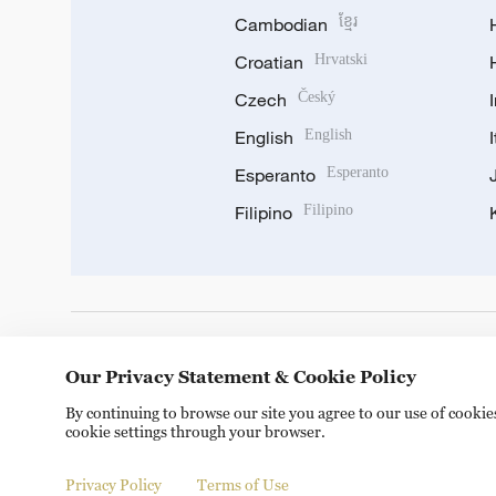
Cambodian
ខ្មែរ
Croatian
Hrvatski
Czech
Český
English
English
Esperanto
Esperanto
Filipino
Filipino
DOWNLOAD OUR APP
Our Privacy Statement & Cookie Policy
By continuing to browse our site you agree to our use of cooki
cookie settings through your browser.
Privacy Policy
Terms of Use
Copyright © 2024 CGTN.
京ICP备20000184号
京公网安