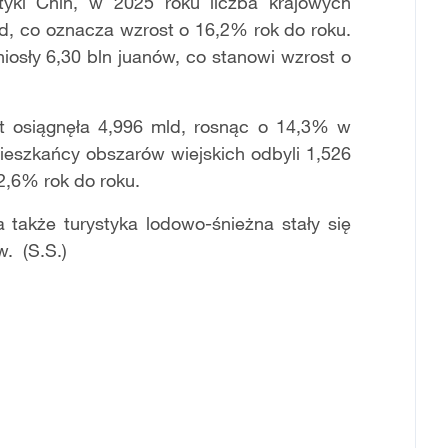
tyki Chin, w 2025 roku liczba krajowych
d, co oznacza wzrost o 16,2% rok do roku.
osły 6,30 bln juanów, co stanowi wzrost o
t osiągnęła 4,996 mld, rosnąc o 14,3% w
ieszkańcy obszarów wiejskich odbyli 1,526
2,6% rok do roku.
 także turystyka lodowo-śnieżna stały się
. (S.S.)