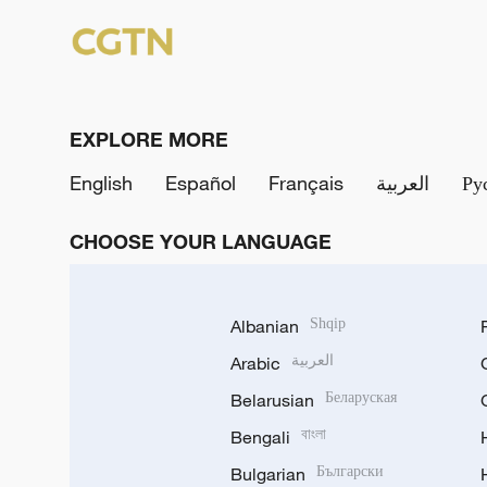
EXPLORE MORE
English
Español
Français
العربية
Ру
CHOOSE YOUR LANGUAGE
Albanian
Shqip
Arabic
العربية
Belarusian
Беларуская
Bengali
বাংলা
Bulgarian
Български