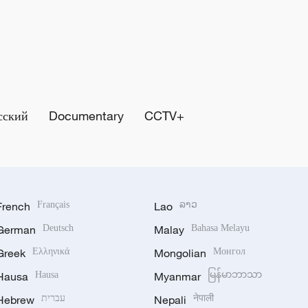
сский
Documentary
CCTV+
French
Français
Lao
ລາວ
German
Deutsch
Malay
Bahasa Melayu
Greek
Ελληνικά
Mongolian
Монгол
Hausa
Hausa
Myanmar
မြန်မာဘာသာ
Hebrew
עברית
Nepali
नेपाली