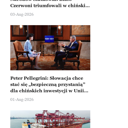
Czerwoni triumfowali w chińskim
Ningbo
03-Aug-2026
Peter Pellegrini: Słowacja chce
stać się „bezpieczną przystanią”
dla chińskich inwestycji w Unii
Europejskiej
01-Aug-2026