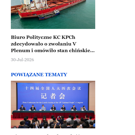
Biuro Polityczne KC KPCh
zdecydowało o zwołaniu V
Plenum i omówiło stan chińskiej
gospodarki
30-Jul-2026
POWIĄZANE TEMATY