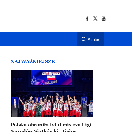
Szukaj
NAJWAŻNIEJSZE
Polska obroniła tytuł mistrza Ligi
Narodów Siatkówki. Biało-