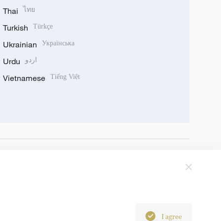
Thai
ไทย
Turkish
Türkçe
Ukrainian
Українська
Urdu
اردو
Vietnamese
Tiếng Việt
I agree
6