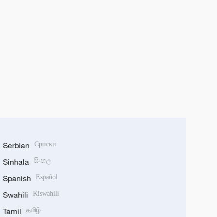
Serbian
Српски
Sinhala
සිංහල
Spanish
Español
Swahili
Kiswahili
Tamil
தமிழ்