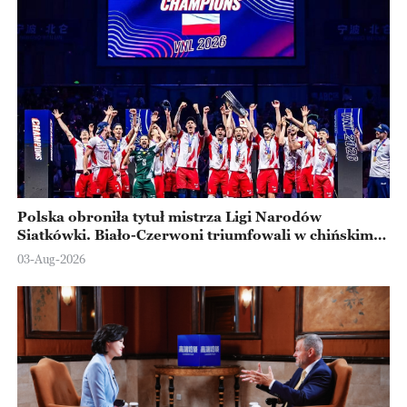
Polska obroniła tytuł mistrza Ligi Narodów
Siatkówki. Biało-Czerwoni triumfowali w chińskim
Ningbo
03-Aug-2026