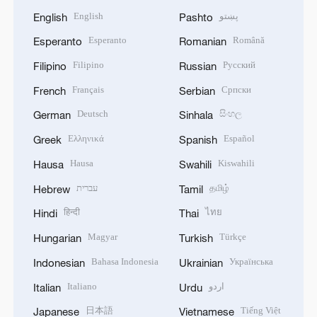
English
پښتو
English
Pashto
Esperanto
Română
Esperanto
Romanian
Filipino
Русский
Filipino
Russian
Français
Српски
French
Serbian
Deutsch
සිංහල
German
Sinhala
Ελληνικά
Español
Greek
Spanish
Hausa
Kiswahili
Hausa
Swahili
עברית
தமிழ்
Hebrew
Tamil
हिन्दी
ไทย
Hindi
Thai
Magyar
Türkçe
Hungarian
Turkish
Bahasa Indonesia
Українська
Indonesian
Ukrainian
Italiano
اردو
Italian
Urdu
日本語
Tiếng Việt
Japanese
Vietnamese