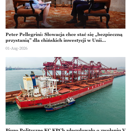
Peter Pellegrini: Słowacja chce stać się „bezpieczną
przystanią” dla chińskich inwestycji w Unii
Europejskiej
01-Aug-2026
Biuro Polityczne KC KPCh zdecydowało o zwołaniu V