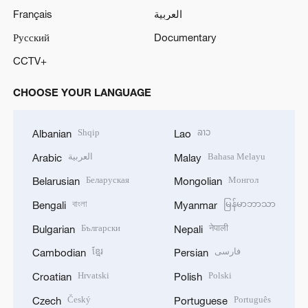
Français
العربية
Русский
Documentary
CCTV+
CHOOSE YOUR LANGUAGE
Shqip
ລາວ
Albanian
Lao
العربية
Bahasa Melayu
Arabic
Malay
Беларуская
Монгол
Belarusian
Mongolian
বাংলা
မြန်မာဘာသာ
Bengali
Myanmar
Български
नेपाली
Bulgarian
Nepali
ខ្មែរ
فارسی
Cambodian
Persian
Hrvatski
Polski
Croatian
Polish
Český
Português
Czech
Portuguese