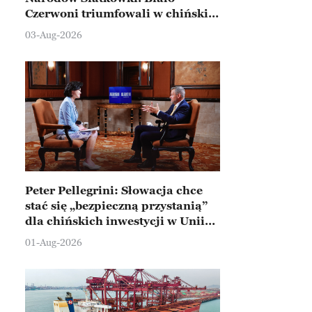
Czerwoni triumfowali w chińskim
Ningbo
03-Aug-2026
Peter Pellegrini: Słowacja chce
stać się „bezpieczną przystanią”
dla chińskich inwestycji w Unii
Europejskiej
01-Aug-2026