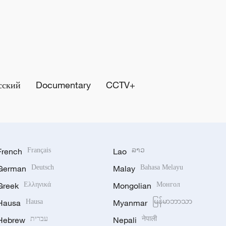
сский
Documentary
CCTV+
French
Français
Lao
ລາວ
German
Deutsch
Malay
Bahasa Melayu
Greek
Ελληνικά
Mongolian
Монгол
Hausa
Hausa
Myanmar
မြန်မာဘာသာ
Hebrew
עברית
Nepali
नेपाली