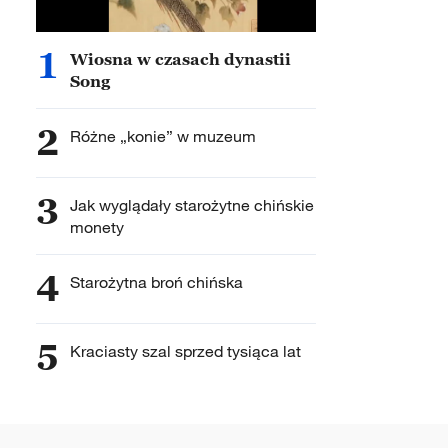
1
Wiosna w czasach dynastii
Song
2
Różne „konie” w muzeum
3
Jak wyglądały starożytne chińskie
monety
4
Starożytna broń chińska
5
Kraciasty szal sprzed tysiąca lat