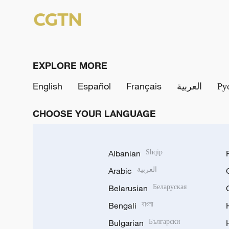
EXPLORE MORE
English
Español
Français
العربية
Ру
CHOOSE YOUR LANGUAGE
Albanian
Shqip
Arabic
العربية
Belarusian
Беларуская
Bengali
বাংলা
Bulgarian
Български