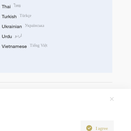
Thai
ไทย
Turkish
Türkçe
Ukrainian
Українська
Urdu
اردو
Vietnamese
Tiếng Việt
I agree
6