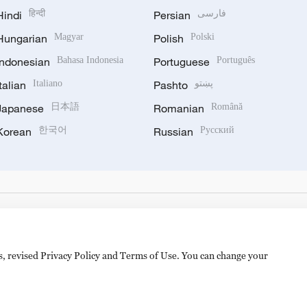
Hindi
हिन्दी
Persian
فارسی
Hungarian
Magyar
Polish
Polski
Indonesian
Bahasa Indonesia
Portuguese
Português
Italian
Italiano
Pashto
پښتو
Japanese
日本語
Romanian
Română
Korean
한국어
Russian
Русский
es, revised Privacy Policy and Terms of Use. You can change your
备 11010502050052号
Disinformation report hotline: 010-8506146