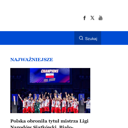
Szukaj
NAJWAŻNIEJSZE
Polska obroniła tytuł mistrza Ligi
Narodów Siatkówki. Biało-