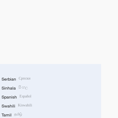
Serbian
Српски
Sinhala
සිංහල
Spanish
Español
Swahili
Kiswahili
Tamil
தமிழ்