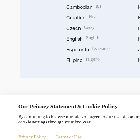
Cambodian
ខ្មែរ
Croatian
Hrvatski
Czech
Český
English
English
Esperanto
Esperanto
Filipino
Filipino
DOWNLOAD OUR APP
Our Privacy Statement & Cookie Policy
By continuing to browse our site you agree to our use of cooki
cookie settings through your browser.
Privacy Policy
Terms of Use
Copyright © 2024 CGTN.
京ICP备20000184号
京公网安