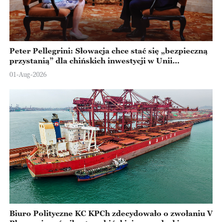
Peter Pellegrini: Słowacja chce stać się „bezpieczną
przystanią” dla chińskich inwestycji w Unii
Europejskiej
01-Aug-2026
Biuro Polityczne KC KPCh zdecydowało o zwołaniu V