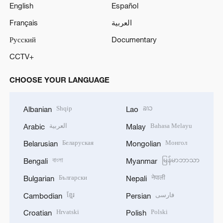
English
Español
Français
العربية
Русский
Documentary
CCTV+
CHOOSE YOUR LANGUAGE
Shqip
ລາວ
Albanian
Lao
العربية
Bahasa Melayu
Arabic
Malay
Беларуская
Монгол
Belarusian
Mongolian
বাংলা
မြန်မာဘာသာ
Bengali
Myanmar
Български
नेपाली
Bulgarian
Nepali
ខ្មែរ
فارسی
Cambodian
Persian
Hrvatski
Polski
Croatian
Polish