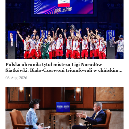
Polska obroniła tytuł mistrza Ligi Narodów
Siatkówki. Biało-Czerwoni triumfowali w chińskim
Ningbo
03-Aug-2026