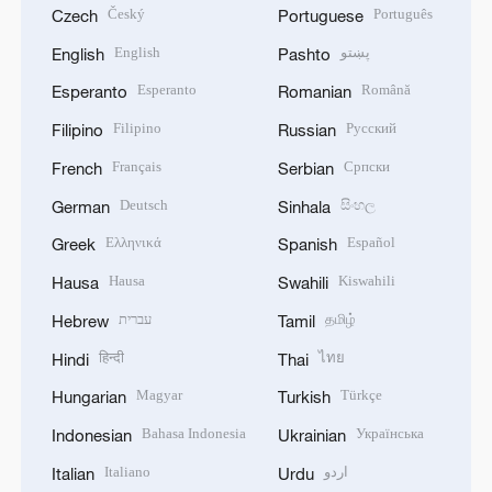
Český
Português
Czech
Portuguese
English
پښتو
English
Pashto
Esperanto
Română
Esperanto
Romanian
Filipino
Русский
Filipino
Russian
Français
Српски
French
Serbian
Deutsch
සිංහල
German
Sinhala
Ελληνικά
Español
Greek
Spanish
Hausa
Kiswahili
Hausa
Swahili
עברית
தமிழ்
Hebrew
Tamil
हिन्दी
ไทย
Hindi
Thai
Magyar
Türkçe
Hungarian
Turkish
Bahasa Indonesia
Українська
Indonesian
Ukrainian
Italiano
اردو
Italian
Urdu