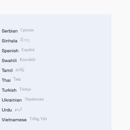
Serbian
Српски
Sinhala
සිංහල
Spanish
Español
Swahili
Kiswahili
Tamil
தமிழ்
Thai
ไทย
Turkish
Türkçe
Ukrainian
Українська
Urdu
اردو
Vietnamese
Tiếng Việt