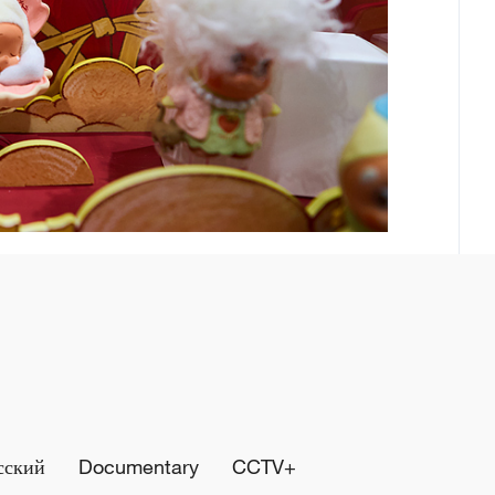
сский
Documentary
CCTV+