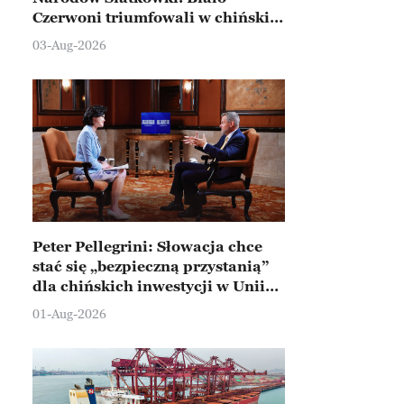
Czerwoni triumfowali w chińskim
Ningbo
03-Aug-2026
Peter Pellegrini: Słowacja chce
stać się „bezpieczną przystanią”
dla chińskich inwestycji w Unii
Europejskiej
01-Aug-2026