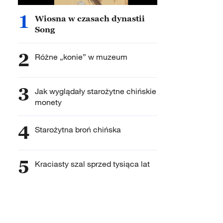
1
Wiosna w czasach dynastii
Song
2
Różne „konie” w muzeum
3
Jak wyglądały starożytne chińskie
monety
4
Starożytna broń chińska
5
Kraciasty szal sprzed tysiąca lat