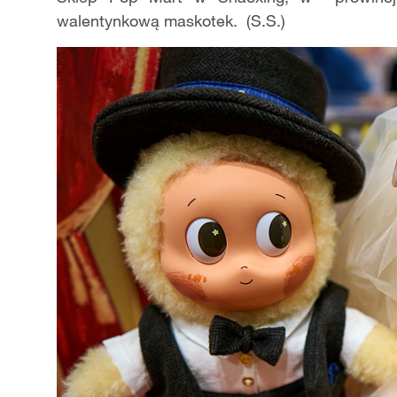
walentynkową maskotek. (S.S.)