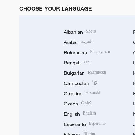
CHOOSE YOUR LANGUAGE
Albanian
Shqip
Arabic
العربية
Belarusian
Беларуская
Bengali
বাংলা
Bulgarian
Български
Cambodian
ខ្មែរ
Croatian
Hrvatski
Czech
Český
English
English
Esperanto
Esperanto
Filipino
Filipino