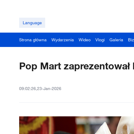
Language
Strona główna
Wydarzenia
Wideo
Vlogi
Galeria
Bi
Pop Mart zaprezentował l
09:02:26,23-Jan-2026