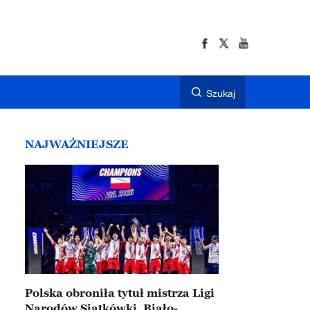
Szukaj
NAJWAŻNIEJSZE
Polska obroniła tytuł mistrza Ligi
Narodów Siatkówki. Biało-