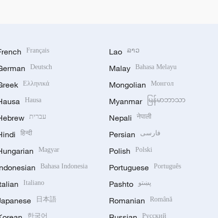
French
Français
Lao
ລາວ
German
Deutsch
Malay
Bahasa Melayu
Greek
Ελληνικά
Mongolian
Монгол
Hausa
Hausa
Myanmar
မြန်မာဘာသာ
Hebrew
עברית
Nepali
नेपाली
Hindi
हिन्दी
Persian
فارسی
Hungarian
Magyar
Polish
Polski
Indonesian
Bahasa Indonesia
Portuguese
Português
Italian
Italiano
Pashto
پښتو
Japanese
日本語
Romanian
Română
Korean
한국어
Russian
Русский