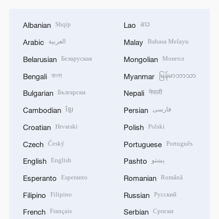
Shqip
ລາວ
Albanian
Lao
العربية
Bahasa Melayu
Arabic
Malay
Беларуская
Монгол
Belarusian
Mongolian
বাংলা
မြန်မာဘာသာ
Bengali
Myanmar
Български
नेपाली
Bulgarian
Nepali
ខ្មែរ
فارسی
Cambodian
Persian
Hrvatski
Polski
Croatian
Polish
Český
Português
Czech
Portuguese
English
پښتو
English
Pashto
Esperanto
Română
Esperanto
Romanian
Filipino
Русский
Filipino
Russian
Français
Српски
French
Serbian