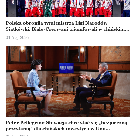
Polska obroniła tytuł mistrza Ligi Narodów
Siatkówki. Biało-Czerwoni triumfowali w chińskim
Ningbo
03-Aug-2026
Peter Pellegrini: Słowacja chce stać się „bezpieczną
przystanią” dla chińskich inwestycji w Unii
Europejskiej