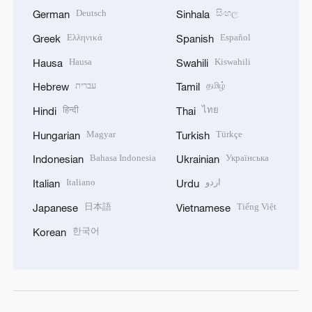
Deutsch
සිංහල
German
Sinhala
Ελληνικά
Español
Greek
Spanish
Hausa
Kiswahili
Hausa
Swahili
עברית
தமிழ்
Hebrew
Tamil
हिन्दी
ไทย
Hindi
Thai
Magyar
Türkçe
Hungarian
Turkish
Bahasa Indonesia
Українська
Indonesian
Ukrainian
Italiano
اردو
Italian
Urdu
日本語
Tiếng Việt
Japanese
Vietnamese
한국어
Korean