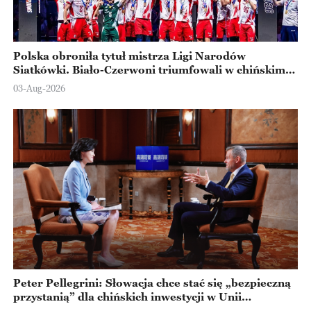
Polska obroniła tytuł mistrza Ligi Narodów
Siatkówki. Biało-Czerwoni triumfowali w chińskim
Ningbo
03-Aug-2026
Peter Pellegrini: Słowacja chce stać się „bezpieczną
przystanią” dla chińskich inwestycji w Unii
Europejskiej