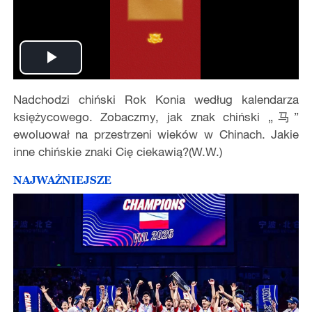
Play
Nadchodzi chiński Rok Konia według kalendarza
Video
księżycowego. Zobaczmy, jak znak chiński „马”
ewoluował na przestrzeni wieków w Chinach. Jakie
inne chińskie znaki Cię ciekawią?(W.W.)
NAJWAŻNIEJSZE