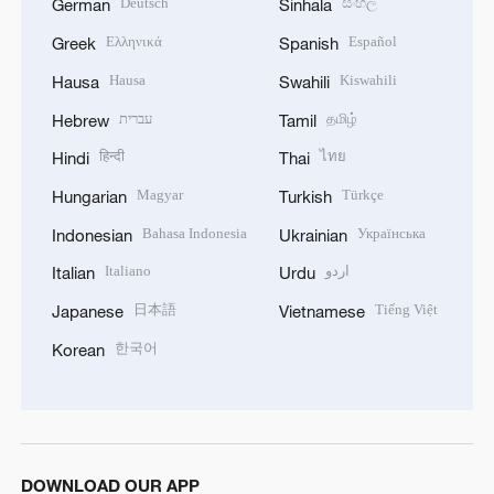
Deutsch
සිංහල
German
Sinhala
Ελληνικά
Español
Greek
Spanish
Hausa
Kiswahili
Hausa
Swahili
עברית
தமிழ்
Hebrew
Tamil
हिन्दी
ไทย
Hindi
Thai
Magyar
Türkçe
Hungarian
Turkish
Bahasa Indonesia
Українська
Indonesian
Ukrainian
Italiano
اردو
Italian
Urdu
日本語
Tiếng Việt
Japanese
Vietnamese
한국어
Korean
DOWNLOAD OUR APP