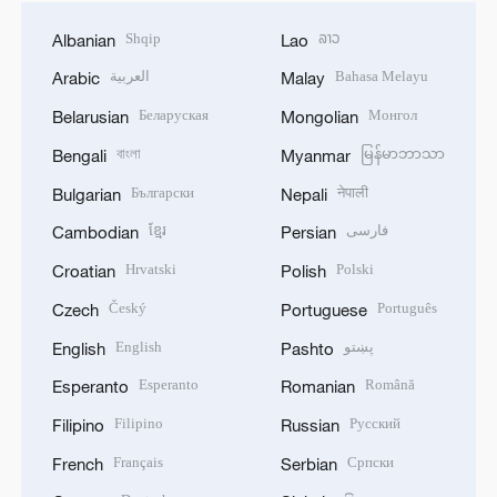
Shqip
ລາວ
Albanian
Lao
العربية
Bahasa Melayu
Arabic
Malay
Беларуская
Монгол
Belarusian
Mongolian
বাংলা
မြန်မာဘာသာ
Bengali
Myanmar
Български
नेपाली
Bulgarian
Nepali
ខ្មែរ
فارسی
Cambodian
Persian
Hrvatski
Polski
Croatian
Polish
Český
Português
Czech
Portuguese
English
پښتو
English
Pashto
Esperanto
Română
Esperanto
Romanian
Filipino
Русский
Filipino
Russian
Français
Српски
French
Serbian