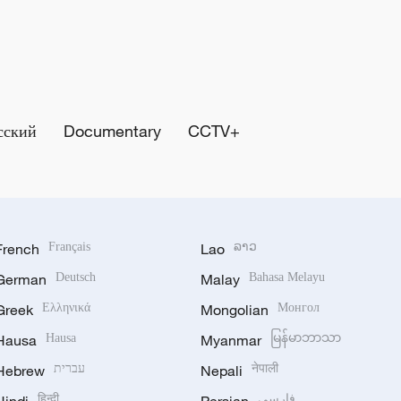
сский
Documentary
CCTV+
French
Français
Lao
ລາວ
German
Deutsch
Malay
Bahasa Melayu
Greek
Ελληνικά
Mongolian
Монгол
Hausa
Hausa
Myanmar
မြန်မာဘာသာ
Hebrew
עברית
Nepali
नेपाली
हिन्दी
فارسی