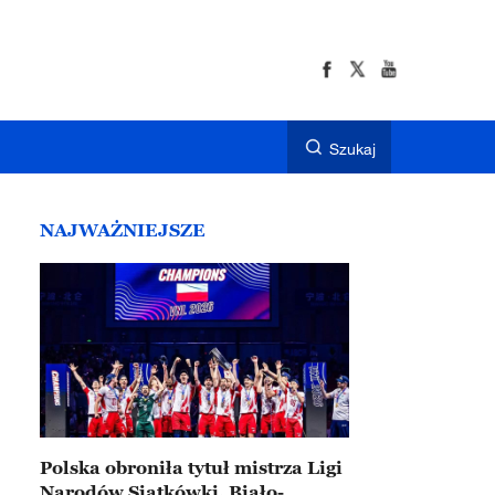
Szukaj
NAJWAŻNIEJSZE
Polska obroniła tytuł mistrza Ligi
Narodów Siatkówki. Biało-