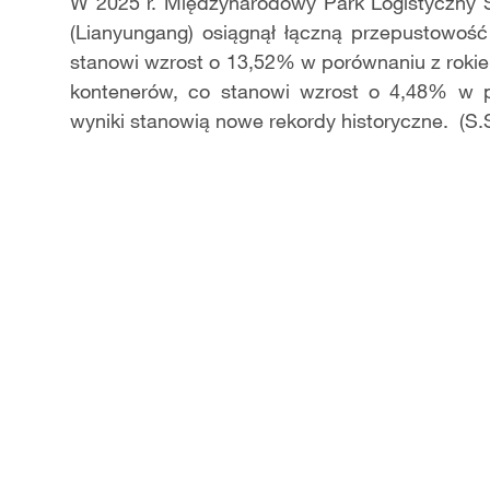
Video
W 2025 r. Międzynarodowy Park Logistyczny 
(Lianyungang) osiągnął łączną przepustowoś
stanowi wzrost o 13,52% w porównaniu z roki
kontenerów, co stanowi wzrost o 4,48% w 
wyniki stanowią nowe rekordy historyczne. (S.S