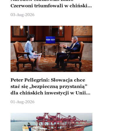
Czerwoni triumfowali w chińskim
Ningbo
03-Aug-2026
Peter Pellegrini: Słowacja chce
stać się „bezpieczną przystanią”
dla chińskich inwestycji w Unii
Europejskiej
01-Aug-2026