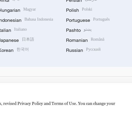
Hindi
Persian
Hungarian
Magyar
Polish
Polski
Indonesian
Bahasa Indonesia
Portuguese
Português
Italian
Italiano
Pashto
پښتو
Japanese
日本語
Romanian
Română
Korean
한국어
Russian
Русский
es, revised Privacy Policy and Terms of Use. You can change your
备 11010502050052号
Disinformation report hotline: 010-8506146