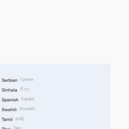
Serbian
Српски
Sinhala
සිංහල
Spanish
Español
Swahili
Kiswahili
Tamil
தமிழ்
ไทย