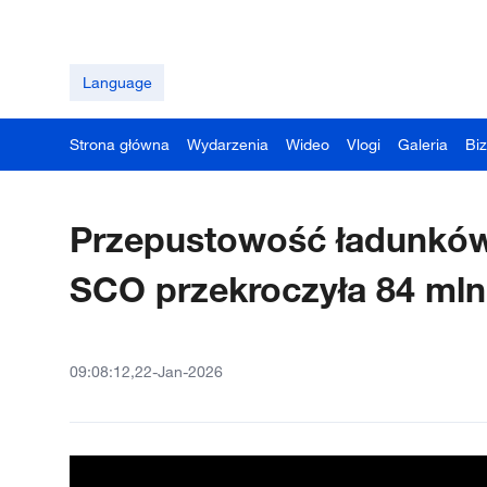
Language
Strona główna
Wydarzenia
Wideo
Vlogi
Galeria
Bi
Przepustowość ładunków
SCO przekroczyła 84 mln
09:08:12,22-Jan-2026