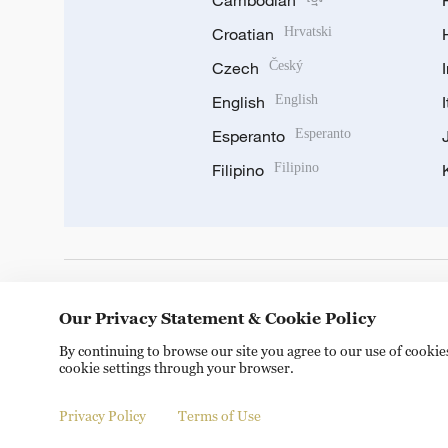
Cambodian
Croatian
Hrvatski
Czech
Český
English
English
Esperanto
Esperanto
Filipino
Filipino
DOWNLOAD OUR APP
Our Privacy Statement & Cookie Policy
By continuing to browse our site you agree to our use of cooki
cookie settings through your browser.
Privacy Policy
Terms of Use
Copyright © 2024 CGTN.
京ICP备20000184号
京公网安