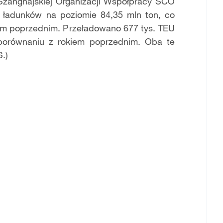
Szanghajskiej Organizacji Współpracy SCO
ć ładunków na poziomie 84,35 mln ton, co
em poprzednim. Przeładowano 677 tys. TEU
porównaniu z rokiem poprzednim. Oba te
.)