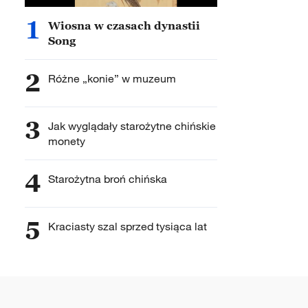
1
Wiosna w czasach dynastii
Song
2
Różne „konie” w muzeum
3
Jak wyglądały starożytne chińskie
monety
4
Starożytna broń chińska
5
Kraciasty szal sprzed tysiąca lat