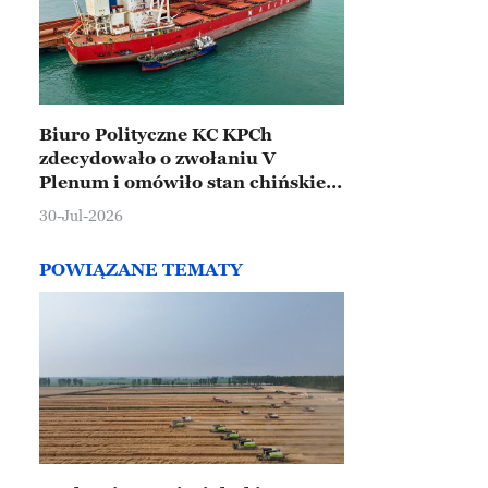
Biuro Polityczne KC KPCh
zdecydowało o zwołaniu V
Plenum i omówiło stan chińskiej
gospodarki
30-Jul-2026
POWIĄZANE TEMATY