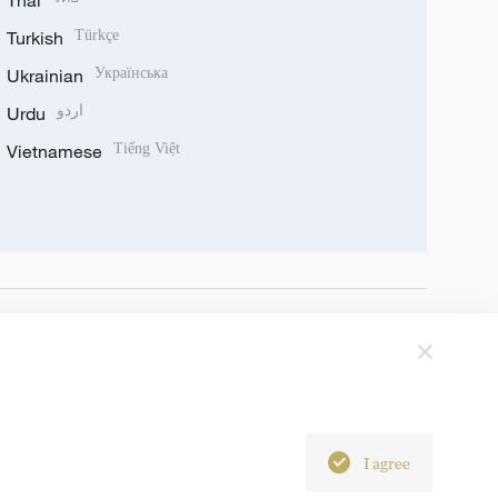
Thai
Turkish
Türkçe
Ukrainian
Українська
Urdu
اردو
Vietnamese
Tiếng Việt
I agree
6