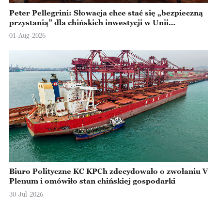
Peter Pellegrini: Słowacja chce stać się „bezpieczną
przystanią” dla chińskich inwestycji w Unii
Europejskiej
01-Aug-2026
Biuro Polityczne KC KPCh zdecydowało o zwołaniu V
Plenum i omówiło stan chińskiej gospodarki
30-Jul-2026