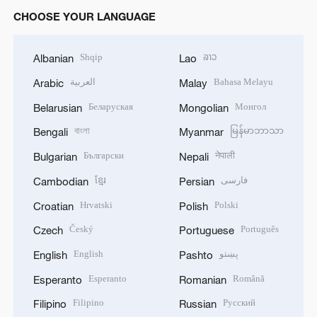
CHOOSE YOUR LANGUAGE
Shqip
ລາວ
Albanian
Lao
العربية
Bahasa Melayu
Arabic
Malay
Беларуская
Монгол
Belarusian
Mongolian
বাংলা
မြန်မာဘာသာ
Bengali
Myanmar
Български
नेपाली
Bulgarian
Nepali
ខ្មែរ
فارسی
Cambodian
Persian
Hrvatski
Polski
Croatian
Polish
Český
Português
Czech
Portuguese
English
پښتو
English
Pashto
Esperanto
Română
Esperanto
Romanian
Filipino
Русский
Filipino
Russian