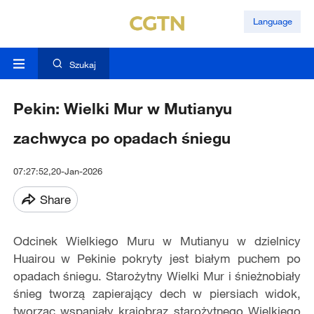
Language
Szukaj
Pekin: Wielki Mur w Mutianyu
zachwyca po opadach śniegu
07:27:52,20-Jan-2026
Share
Odcinek Wielkiego Muru w Mutianyu w dzielnicy
Huairou w Pekinie pokryty jest białym puchem po
opadach śniegu. Starożytny Wielki Mur i śnieżnobiały
śnieg tworzą zapierający dech w piersiach widok,
tworząc wspaniały krajobraz starożytnego Wielkiego