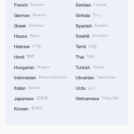
Français
Српски
French
Serbian
Deutsch
සිංහල
German
Sinhala
Ελληνικά
Español
Greek
Spanish
Hausa
Kiswahili
Hausa
Swahili
עברית
தமிழ்
Hebrew
Tamil
हिन्दी
ไทย
Hindi
Thai
Magyar
Türkçe
Hungarian
Turkish
Bahasa Indonesia
Українська
Indonesian
Ukrainian
Italiano
اردو
Italian
Urdu
日本語
Tiếng Việt
Japanese
Vietnamese
한국어
Korean