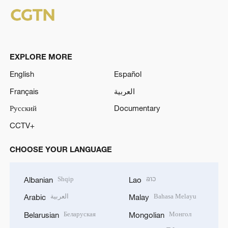
EXPLORE MORE
English
Español
Français
العربية
Русский
Documentary
CCTV+
CHOOSE YOUR LANGUAGE
Shqip
ລາວ
Albanian
Lao
العربية
Bahasa Melayu
Arabic
Malay
Беларуская
Монгол
Belarusian
Mongolian