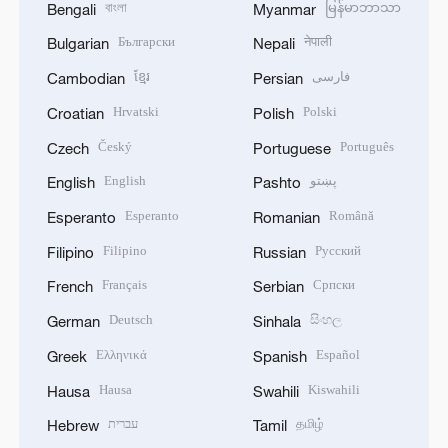
বাংলা
မြန်မာဘာသာ
Bengali
Myanmar
Български
नेपाली
Bulgarian
Nepali
ខ្មែរ
فارسی
Cambodian
Persian
Hrvatski
Polski
Croatian
Polish
Český
Português
Czech
Portuguese
English
پښتو
English
Pashto
Esperanto
Română
Esperanto
Romanian
Filipino
Русский
Filipino
Russian
Français
Српски
French
Serbian
Deutsch
සිංහල
German
Sinhala
Ελληνικά
Español
Greek
Spanish
Hausa
Kiswahili
Hausa
Swahili
עברית
தமிழ்
Hebrew
Tamil