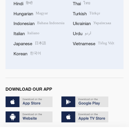
हिन्दी
ไทย
Hindi
Thai
Magyar
Türkçe
Hungarian
Turkish
Bahasa Indonesia
Українська
Indonesian
Ukrainian
Italiano
اردو
Italian
Urdu
日本語
Tiếng Việt
Japanese
Vietnamese
한국어
Korean
DOWNLOAD OUR APP