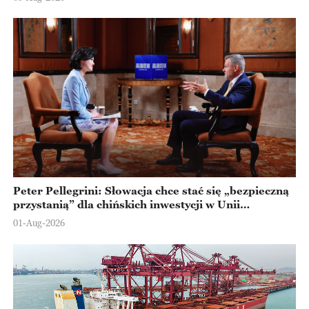
Peter Pellegrini: Słowacja chce stać się „bezpieczną
przystanią” dla chińskich inwestycji w Unii
Europejskiej
01-Aug-2026