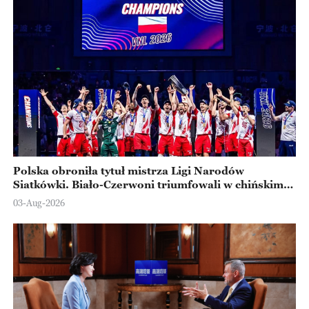
Polska obroniła tytuł mistrza Ligi Narodów
Siatkówki. Biało-Czerwoni triumfowali w chińskim
Ningbo
03-Aug-2026