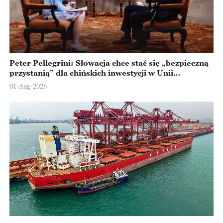
Peter Pellegrini: Słowacja chce stać się „bezpieczną
przystanią” dla chińskich inwestycji w Unii
Europejskiej
01-Aug-2026