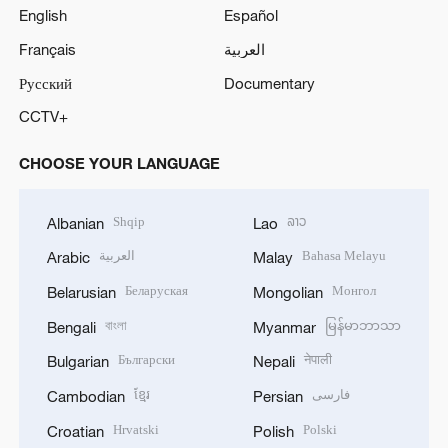
English
Español
Français
العربية
Русский
Documentary
CCTV+
CHOOSE YOUR LANGUAGE
Shqip
ລາວ
Albanian
Lao
العربية
Bahasa Melayu
Arabic
Malay
Беларуская
Монгол
Belarusian
Mongolian
বাংলা
မြန်မာဘာသာ
Bengali
Myanmar
Български
नेपाली
Bulgarian
Nepali
ខ្មែរ
فارسی
Cambodian
Persian
Hrvatski
Polski
Croatian
Polish