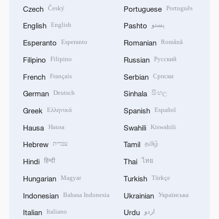
Český
Português
Czech
Portuguese
English
پښتو
English
Pashto
Esperanto
Română
Esperanto
Romanian
Filipino
Русский
Filipino
Russian
Français
Српски
French
Serbian
Deutsch
සිංහල
German
Sinhala
Ελληνικά
Español
Greek
Spanish
Hausa
Kiswahili
Hausa
Swahili
עברית
தமிழ்
Hebrew
Tamil
हिन्दी
ไทย
Hindi
Thai
Magyar
Türkçe
Hungarian
Turkish
Bahasa Indonesia
Українська
Indonesian
Ukrainian
Italiano
اردو
Italian
Urdu