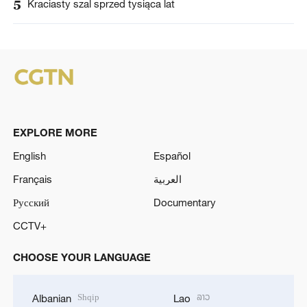
5
Kraciasty szal sprzed tysiąca lat
EXPLORE MORE
English
Español
Français
العربية
Русский
Documentary
CCTV+
CHOOSE YOUR LANGUAGE
Shqip
ລາວ
Albanian
Lao