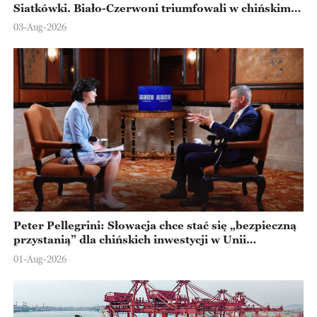
Siatkówki. Biało-Czerwoni triumfowali w chińskim
Ningbo
03-Aug-2026
Peter Pellegrini: Słowacja chce stać się „bezpieczną
przystanią” dla chińskich inwestycji w Unii
Europejskiej
01-Aug-2026