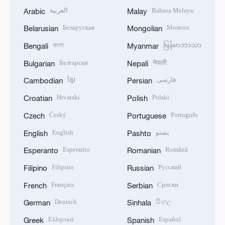
العربية
Bahasa Melayu
Arabic
Malay
Беларуская
Монгол
Belarusian
Mongolian
বাংলা
မြန်မာဘာသာ
Bengali
Myanmar
Български
नेपाली
Bulgarian
Nepali
ខ្មែរ
فارسی
Cambodian
Persian
Hrvatski
Polski
Croatian
Polish
Český
Português
Czech
Portuguese
English
پښتو
English
Pashto
Esperanto
Română
Esperanto
Romanian
Filipino
Русский
Filipino
Russian
Français
Српски
French
Serbian
Deutsch
සිංහල
German
Sinhala
Ελληνικά
Español
Greek
Spanish