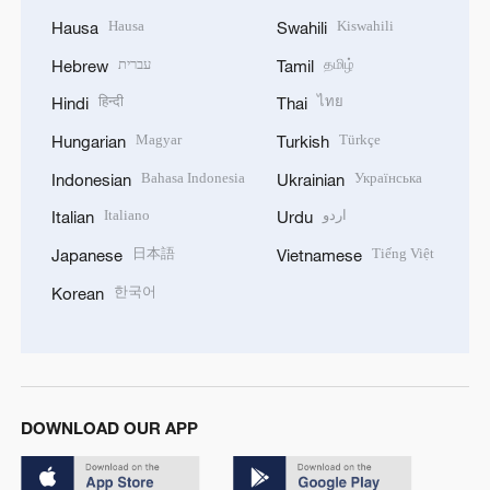
Hausa
Kiswahili
Hausa
Swahili
עברית
தமிழ்
Hebrew
Tamil
हिन्दी
ไทย
Hindi
Thai
Magyar
Türkçe
Hungarian
Turkish
Bahasa Indonesia
Українська
Indonesian
Ukrainian
Italiano
اردو
Italian
Urdu
日本語
Tiếng Việt
Japanese
Vietnamese
한국어
Korean
DOWNLOAD OUR APP