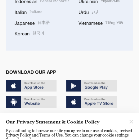
Bahasa Indonesia
Українська
Indonesian
Ukrainian
Italiano
اردو
Italian
Urdu
日本語
Tiếng Việt
Japanese
Vietnamese
한국어
Korean
DOWNLOAD OUR APP
Copyright © 2024 CGTN.
Our Privacy Statement & Cookie Policy
京ICP备20000184号
By continuing to browse our site you agree to our use of cookies, revised
Privacy Policy and Terms of Use. You can change your cookie settings
京公网安备 11010502050052号