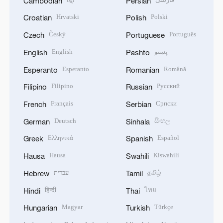
Cambodian
Persian
Hrvatski
Polski
Croatian
Polish
Český
Português
Czech
Portuguese
English
پښتو
English
Pashto
Esperanto
Română
Esperanto
Romanian
Filipino
Русский
Filipino
Russian
Français
Српски
French
Serbian
Deutsch
සිංහල
German
Sinhala
Ελληνικά
Español
Greek
Spanish
Hausa
Kiswahili
Hausa
Swahili
עברית
தமிழ்
Hebrew
Tamil
हिन्दी
ไทย
Hindi
Thai
Magyar
Türkçe
Hungarian
Turkish