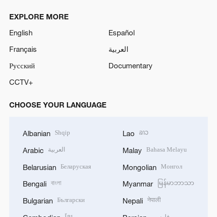
EXPLORE MORE
English
Español
Français
العربية
Русский
Documentary
CCTV+
CHOOSE YOUR LANGUAGE
Shqip
ລາວ
Albanian
Lao
العربية
Bahasa Melayu
Arabic
Malay
Беларуская
Монгол
Belarusian
Mongolian
বাংলা
မြန်မာဘာသာ
Bengali
Myanmar
Български
नेपाली
Bulgarian
Nepali
ខ្មែរ
فارسی