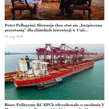
Peter Pellegrini: Słowacja chce stać się „bezpieczną
przystanią” dla chińskich inwestycji w Unii
Europejskiej
01-Aug-2026
Biuro Polityczne KC KPCh zdecydowało o zwołaniu V