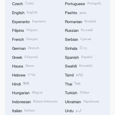
Český
Português
Czech
Portuguese
English
پښتو
English
Pashto
Esperanto
Română
Esperanto
Romanian
Filipino
Русский
Filipino
Russian
Français
Српски
French
Serbian
Deutsch
සිංහල
German
Sinhala
Ελληνικά
Español
Greek
Spanish
Hausa
Kiswahili
Hausa
Swahili
עברית
தமிழ்
Hebrew
Tamil
हिन्दी
ไทย
Hindi
Thai
Magyar
Türkçe
Hungarian
Turkish
Bahasa Indonesia
Українська
Indonesian
Ukrainian
Italiano
اردو
Italian
Urdu