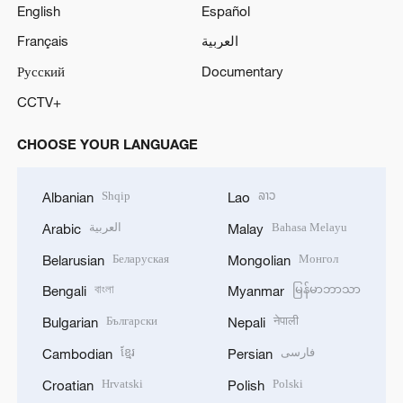
English
Español
Français
العربية
Русский
Documentary
CCTV+
CHOOSE YOUR LANGUAGE
Shqip
ລາວ
Albanian
Lao
العربية
Bahasa Melayu
Arabic
Malay
Беларуская
Монгол
Belarusian
Mongolian
বাংলা
မြန်မာဘာသာ
Bengali
Myanmar
Български
नेपाली
Bulgarian
Nepali
ខ្មែរ
فارسی
Cambodian
Persian
Hrvatski
Polski
Croatian
Polish