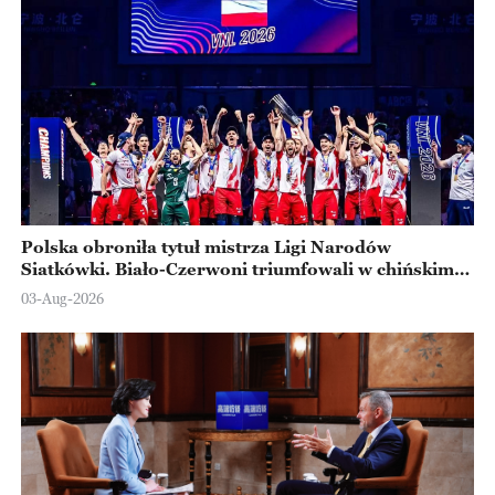
Polska obroniła tytuł mistrza Ligi Narodów
Siatkówki. Biało-Czerwoni triumfowali w chińskim
Ningbo
03-Aug-2026