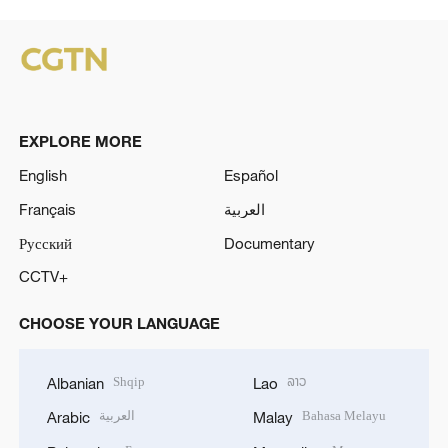
EXPLORE MORE
English
Español
Français
العربية
Русский
Documentary
CCTV+
CHOOSE YOUR LANGUAGE
Shqip
ລາວ
Albanian
Lao
العربية
Bahasa Melayu
Arabic
Malay