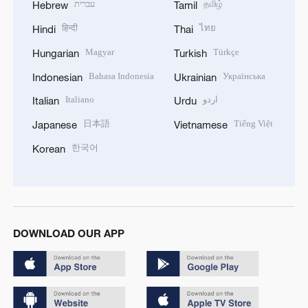
עברית
தமிழ்
Hebrew
Tamil
हिन्दी
ไทย
Hindi
Thai
Magyar
Türkçe
Hungarian
Turkish
Bahasa Indonesia
Українська
Indonesian
Ukrainian
Italiano
اردو
Italian
Urdu
日本語
Tiếng Việt
Japanese
Vietnamese
한국어
Korean
DOWNLOAD OUR APP