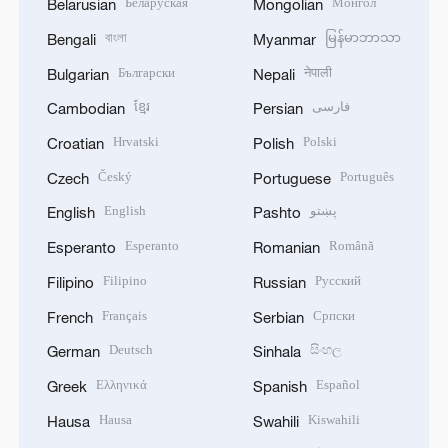
Беларуская
Монгол
Belarusian
Mongolian
বাংলা
မြန်မာဘာသာ
Bengali
Myanmar
Български
नेपाली
Bulgarian
Nepali
ខ្មែរ
فارسی
Cambodian
Persian
Hrvatski
Polski
Croatian
Polish
Český
Português
Czech
Portuguese
English
پښتو
English
Pashto
Esperanto
Română
Esperanto
Romanian
Filipino
Русский
Filipino
Russian
Français
Српски
French
Serbian
Deutsch
සිංහල
German
Sinhala
Ελληνικά
Español
Greek
Spanish
Hausa
Kiswahili
Hausa
Swahili