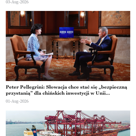
03-Aug-2026
Peter Pellegrini: Słowacja chce stać się „bezpieczną
przystanią” dla chińskich inwestycji w Unii
Europejskiej
01-Aug-2026