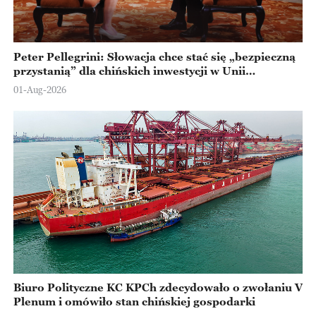
Peter Pellegrini: Słowacja chce stać się „bezpieczną
przystanią” dla chińskich inwestycji w Unii
Europejskiej
01-Aug-2026
Biuro Polityczne KC KPCh zdecydowało o zwołaniu V
Plenum i omówiło stan chińskiej gospodarki