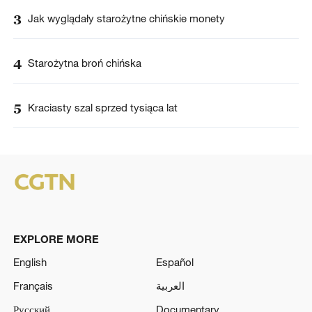
3
Jak wyglądały starożytne chińskie monety
4
Starożytna broń chińska
5
Kraciasty szal sprzed tysiąca lat
EXPLORE MORE
English
Español
Français
العربية
Русский
Documentary