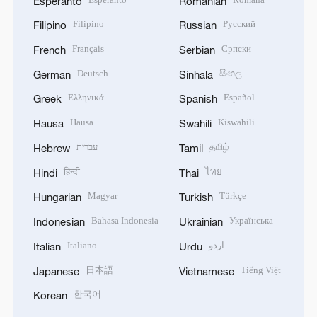
Esperanto
Romanian
Filipino
Русский
Filipino
Russian
Français
Српски
French
Serbian
Deutsch
සිංහල
German
Sinhala
Ελληνικά
Español
Greek
Spanish
Hausa
Kiswahili
Hausa
Swahili
עברית
தமிழ்
Hebrew
Tamil
हिन्दी
ไทย
Hindi
Thai
Magyar
Türkçe
Hungarian
Turkish
Bahasa Indonesia
Українська
Indonesian
Ukrainian
Italiano
اردو
Italian
Urdu
日本語
Tiếng Việt
Japanese
Vietnamese
한국어
Korean