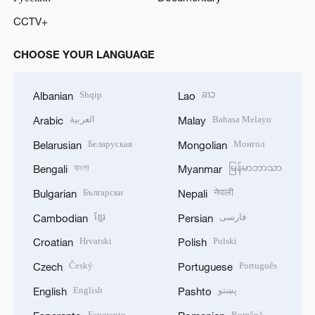
CCTV+
CHOOSE YOUR LANGUAGE
Shqip
ລາວ
Albanian
Lao
العربية
Bahasa Melayu
Arabic
Malay
Беларуская
Монгол
Belarusian
Mongolian
বাংলা
မြန်မာဘာသာ
Bengali
Myanmar
Български
नेपाली
Bulgarian
Nepali
ខ្មែរ
فارسی
Cambodian
Persian
Hrvatski
Polski
Croatian
Polish
Český
Português
Czech
Portuguese
English
پښتو
English
Pashto
Esperanto
Română