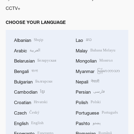
CCTV+
CHOOSE YOUR LANGUAGE
Shqip
ລາວ
Albanian
Lao
العربية
Bahasa Melayu
Arabic
Malay
Беларуская
Монгол
Belarusian
Mongolian
বাংলা
မြန်မာဘာသာ
Bengali
Myanmar
Български
नेपाली
Bulgarian
Nepali
ខ្មែរ
فارسی
Cambodian
Persian
Hrvatski
Polski
Croatian
Polish
Český
Português
Czech
Portuguese
English
پښتو
English
Pashto
Esperanto
Română
Esperanto
Romanian