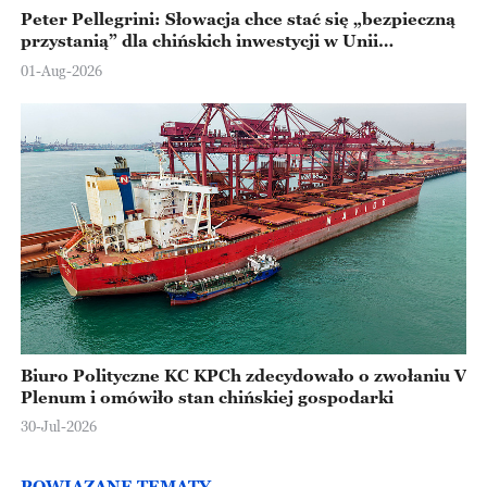
Peter Pellegrini: Słowacja chce stać się „bezpieczną
przystanią” dla chińskich inwestycji w Unii
Europejskiej
01-Aug-2026
Biuro Polityczne KC KPCh zdecydowało o zwołaniu V
Plenum i omówiło stan chińskiej gospodarki
30-Jul-2026
POWIĄZANE TEMATY