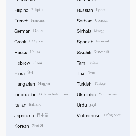
Filipino
Русский
Filipino
Russian
Français
Српски
French
Serbian
Deutsch
සිංහල
German
Sinhala
Ελληνικά
Español
Greek
Spanish
Hausa
Kiswahili
Hausa
Swahili
עברית
தமிழ்
Hebrew
Tamil
हिन्दी
ไทย
Hindi
Thai
Magyar
Türkçe
Hungarian
Turkish
Bahasa Indonesia
Українська
Indonesian
Ukrainian
Italiano
اردو
Italian
Urdu
日本語
Tiếng Việt
Japanese
Vietnamese
한국어
Korean