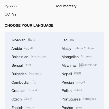
Русский
Documentary
CCTV+
CHOOSE YOUR LANGUAGE
Shqip
ລາວ
Albanian
Lao
العربية
Bahasa Melayu
Arabic
Malay
Беларуская
Монгол
Belarusian
Mongolian
বাংলা
မြန်မာဘာသာ
Bengali
Myanmar
Български
नेपाली
Bulgarian
Nepali
ខ្មែរ
فارسی
Cambodian
Persian
Hrvatski
Polski
Croatian
Polish
Český
Português
Czech
Portuguese
English
پښتو
English
Pashto