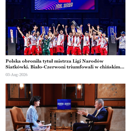
Polska obroniła tytuł mistrza Ligi Narodów
Siatkówki. Biało-Czerwoni triumfowali w chińskim
Ningbo
03-Aug-2026