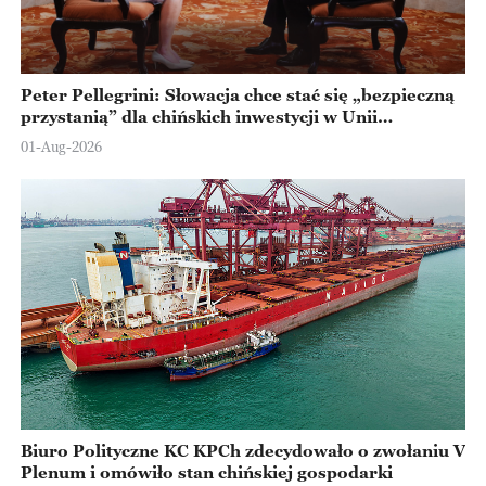
Peter Pellegrini: Słowacja chce stać się „bezpieczną
przystanią” dla chińskich inwestycji w Unii
Europejskiej
01-Aug-2026
Biuro Polityczne KC KPCh zdecydowało o zwołaniu V
Plenum i omówiło stan chińskiej gospodarki