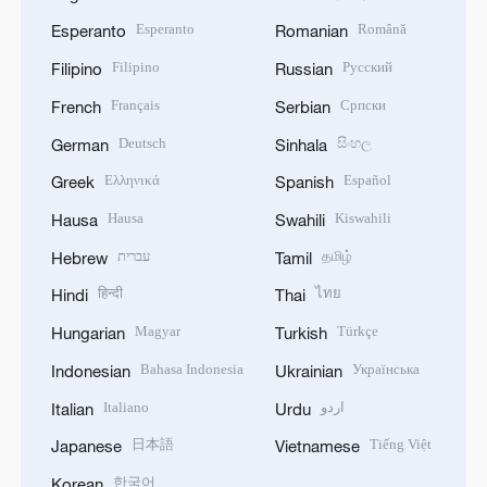
Esperanto
Română
Esperanto
Romanian
Filipino
Русский
Filipino
Russian
Français
Српски
French
Serbian
Deutsch
සිංහල
German
Sinhala
Ελληνικά
Español
Greek
Spanish
Hausa
Kiswahili
Hausa
Swahili
עברית
தமிழ்
Hebrew
Tamil
हिन्दी
ไทย
Hindi
Thai
Magyar
Türkçe
Hungarian
Turkish
Bahasa Indonesia
Українська
Indonesian
Ukrainian
Italiano
اردو
Italian
Urdu
日本語
Tiếng Việt
Japanese
Vietnamese
한국어
Korean