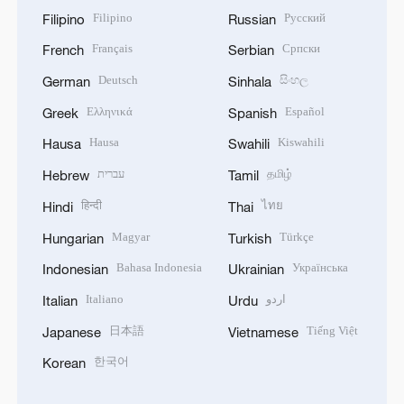
Filipino
Русский
Filipino
Russian
Français
Српски
French
Serbian
Deutsch
සිංහල
German
Sinhala
Ελληνικά
Español
Greek
Spanish
Hausa
Kiswahili
Hausa
Swahili
עברית
தமிழ்
Hebrew
Tamil
हिन्दी
ไทย
Hindi
Thai
Magyar
Türkçe
Hungarian
Turkish
Bahasa Indonesia
Українська
Indonesian
Ukrainian
Italiano
اردو
Italian
Urdu
日本語
Tiếng Việt
Japanese
Vietnamese
한국어
Korean