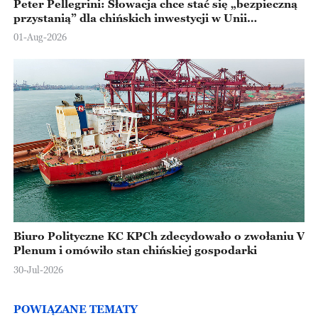
Peter Pellegrini: Słowacja chce stać się „bezpieczną
przystanią” dla chińskich inwestycji w Unii
Europejskiej
01-Aug-2026
Biuro Polityczne KC KPCh zdecydowało o zwołaniu V
Plenum i omówiło stan chińskiej gospodarki
30-Jul-2026
POWIĄZANE TEMATY