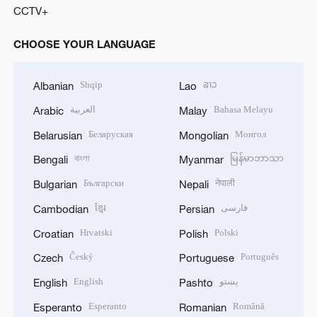
CCTV+
CHOOSE YOUR LANGUAGE
Shqip
ລາວ
Albanian
Lao
العربية
Bahasa Melayu
Arabic
Malay
Беларуская
Монгол
Belarusian
Mongolian
বাংলা
မြန်မာဘာသာ
Bengali
Myanmar
Български
नेपाली
Bulgarian
Nepali
ខ្មែរ
فارسی
Cambodian
Persian
Hrvatski
Polski
Croatian
Polish
Český
Português
Czech
Portuguese
English
پښتو
English
Pashto
Esperanto
Română
Esperanto
Romanian