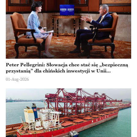
Peter Pellegrini: Słowacja chce stać się „bezpieczną
przystanią” dla chińskich inwestycji w Unii
Europejskiej
01-Aug-2026