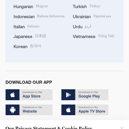
Magyar
Türkçe
Hungarian
Turkish
Bahasa Indonesia
Українська
Indonesian
Ukrainian
Italiano
اردو
Italian
Urdu
日本語
Tiếng Việt
Japanese
Vietnamese
한국어
Korean
DOWNLOAD OUR APP
Copyright © 2024 CGTN.
Our Privacy Statement & Cookie Policy