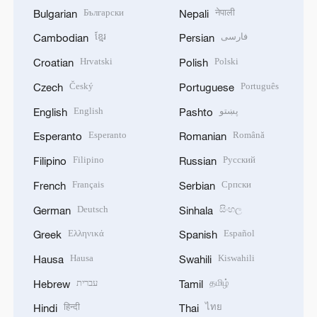
Български
नेपाली
Bulgarian
Nepali
ខ្មែរ
فارسی
Cambodian
Persian
Hrvatski
Polski
Croatian
Polish
Český
Português
Czech
Portuguese
English
پښتو
English
Pashto
Esperanto
Română
Esperanto
Romanian
Filipino
Русский
Filipino
Russian
Français
Српски
French
Serbian
Deutsch
සිංහල
German
Sinhala
Ελληνικά
Español
Greek
Spanish
Hausa
Kiswahili
Hausa
Swahili
עברית
தமிழ்
Hebrew
Tamil
हिन्दी
ไทย
Hindi
Thai