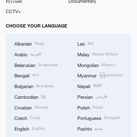
Русский
Documentary
CCTV+
CHOOSE YOUR LANGUAGE
Shqip
ລາວ
Albanian
Lao
العربية
Bahasa Melayu
Arabic
Malay
Беларуская
Монгол
Belarusian
Mongolian
বাংলা
မြန်မာဘာသာ
Bengali
Myanmar
Български
नेपाली
Bulgarian
Nepali
ខ្មែរ
فارسی
Cambodian
Persian
Hrvatski
Polski
Croatian
Polish
Český
Português
Czech
Portuguese
English
پښتو
English
Pashto