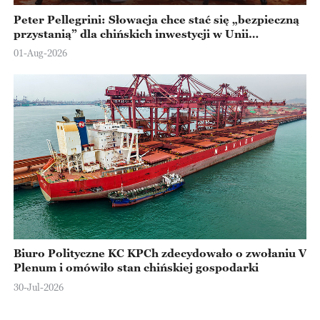
Peter Pellegrini: Słowacja chce stać się „bezpieczną
przystanią” dla chińskich inwestycji w Unii
Europejskiej
01-Aug-2026
Biuro Polityczne KC KPCh zdecydowało o zwołaniu V
Plenum i omówiło stan chińskiej gospodarki
30-Jul-2026