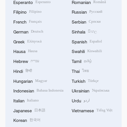
Esperanto
Română
Esperanto
Romanian
Filipino
Русский
Filipino
Russian
Français
Српски
French
Serbian
Deutsch
සිංහල
German
Sinhala
Ελληνικά
Español
Greek
Spanish
Hausa
Kiswahili
Hausa
Swahili
עברית
தமிழ்
Hebrew
Tamil
हिन्दी
ไทย
Hindi
Thai
Magyar
Türkçe
Hungarian
Turkish
Bahasa Indonesia
Українська
Indonesian
Ukrainian
Italiano
اردو
Italian
Urdu
日本語
Tiếng Việt
Japanese
Vietnamese
한국어
Korean