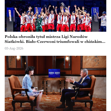
Polska obroniła tytuł mistrza Ligi Narodów
Siatkówki. Biało-Czerwoni triumfowali w chińskim
Ningbo
03-Aug-2026