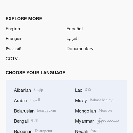
EXPLORE MORE
English
Español
Français
العربية
Русский
Documentary
CCTV+
CHOOSE YOUR LANGUAGE
Shqip
ລາວ
Albanian
Lao
العربية
Bahasa Melayu
Arabic
Malay
Беларуская
Монгол
Belarusian
Mongolian
বাংলা
မြန်မာဘာသာ
Bengali
Myanmar
Български
नेपाली
Bulgarian
Nepali