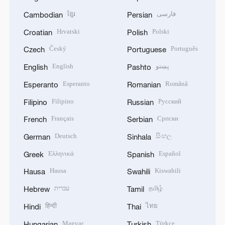
ខ្មែរ
فارسی
Cambodian
Persian
Hrvatski
Polski
Croatian
Polish
Český
Português
Czech
Portuguese
English
پښتو
English
Pashto
Esperanto
Română
Esperanto
Romanian
Filipino
Русский
Filipino
Russian
Français
Српски
French
Serbian
Deutsch
සිංහල
German
Sinhala
Ελληνικά
Español
Greek
Spanish
Hausa
Kiswahili
Hausa
Swahili
עברית
தமிழ்
Hebrew
Tamil
हिन्दी
ไทย
Hindi
Thai
Magyar
Türkçe
Hungarian
Turkish