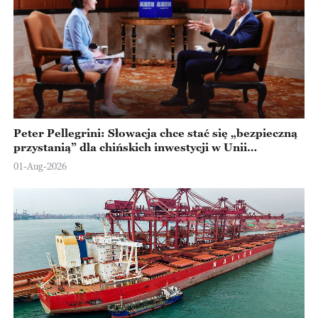
Peter Pellegrini: Słowacja chce stać się „bezpieczną
przystanią” dla chińskich inwestycji w Unii
Europejskiej
01-Aug-2026