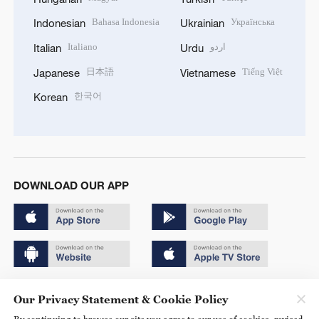
Bahasa Indonesia
Українська
Indonesian
Ukrainian
Italiano
اردو
Italian
Urdu
日本語
Tiếng Việt
Japanese
Vietnamese
한국어
Korean
DOWNLOAD OUR APP
Copyright © 2024 CGTN.
Our Privacy Statement & Cookie Policy
京ICP备20000184号