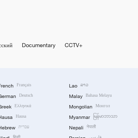
сский
Documentary
CCTV+
French
Français
Lao
ລາວ
German
Deutsch
Malay
Bahasa Melayu
Greek
Ελληνικά
Mongolian
Монгол
Hausa
Hausa
Myanmar
မြန်မာဘာသာ
Hebrew
עברית
Nepali
नेपाली
हिन्दी
فارسی