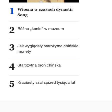
1
Wiosna w czasach dynastii
Song
2
Różne „konie” w muzeum
3
Jak wyglądały starożytne chińskie
monety
4
Starożytna broń chińska
5
Kraciasty szal sprzed tysiąca lat