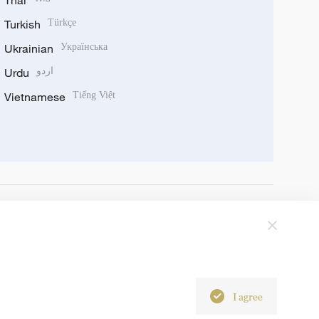
Thai
Turkish
Türkçe
Ukrainian
Українська
Urdu
اردو
Vietnamese
Tiếng Việt
I agree
6