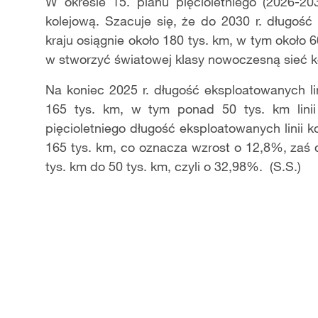
Video
W okresie 15. planu pięcioletniego (2026-20
kolejową. Szacuje się, że do 2030 r. długość
kraju osiągnie około 180 tys. km, w tym około 6
w stworzyć światowej klasy nowoczesną sieć k
Na koniec 2025 r. długość eksploatowanych li
165 tys. km, w tym ponad 50 tys. km linii
pięcioletniego długość eksploatowanych linii 
165 tys. km, co oznacza wzrost o 12,8%, zaś d
tys. km do 50 tys. km, czyli o 32,98%. (S.S.)