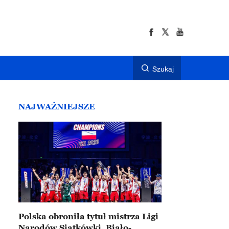
Szukaj
NAJWAŻNIEJSZE
Polska obroniła tytuł mistrza Ligi
Narodów Siatkówki. Biało-