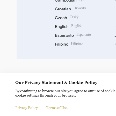
Cambodian
Croatian
Hrvatski
Czech
Český
English
English
Esperanto
Esperanto
Filipino
Filipino
DOWNLOAD OUR APP
Our Privacy Statement & Cookie Policy
By continuing to browse our site you agree to our use of cooki
cookie settings through your browser.
Privacy Policy
Terms of Use
Copyright © 2024 CGTN.
京ICP备20000184号
京公网安