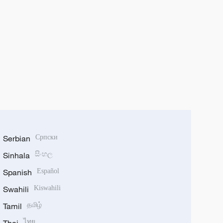
Serbian
Српски
Sinhala
සිංහල
Spanish
Español
Swahili
Kiswahili
Tamil
தமிழ்
ไทย