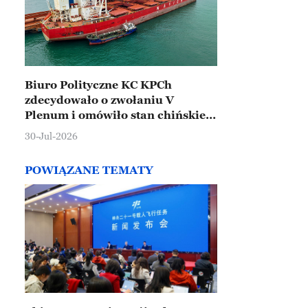
Biuro Polityczne KC KPCh
zdecydowało o zwołaniu V
Plenum i omówiło stan chińskiej
gospodarki
30-Jul-2026
POWIĄZANE TEMATY