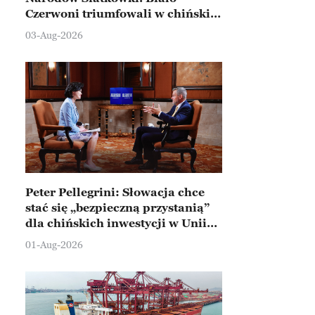
Czerwoni triumfowali w chińskim
Ningbo
03-Aug-2026
Peter Pellegrini: Słowacja chce
stać się „bezpieczną przystanią”
dla chińskich inwestycji w Unii
Europejskiej
01-Aug-2026