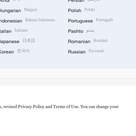
Hindi
Persian
Hungarian
Magyar
Polish
Polski
Indonesian
Bahasa Indonesia
Portuguese
Português
Italian
Italiano
Pashto
پښتو
Japanese
日本語
Romanian
Română
Korean
한국어
Russian
Русский
es, revised Privacy Policy and Terms of Use. You can change your
备 11010502050052号
Disinformation report hotline: 010-8506146