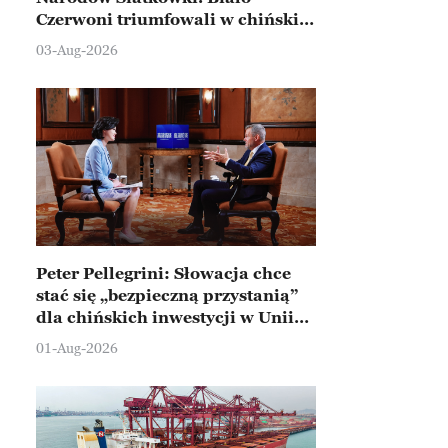
Czerwoni triumfowali w chińskim
Ningbo
03-Aug-2026
Peter Pellegrini: Słowacja chce
stać się „bezpieczną przystanią”
dla chińskich inwestycji w Unii
Europejskiej
01-Aug-2026