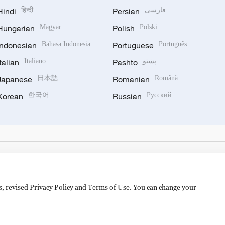
Hindi
हिन्दी
Persian
فارسی
Hungarian
Magyar
Polish
Polski
Indonesian
Bahasa Indonesia
Portuguese
Português
Italian
Italiano
Pashto
پښتو
Japanese
日本語
Romanian
Română
Korean
한국어
Russian
Русский
es, revised Privacy Policy and Terms of Use. You can change your
备 11010502050052号
Disinformation report hotline: 010-8506146