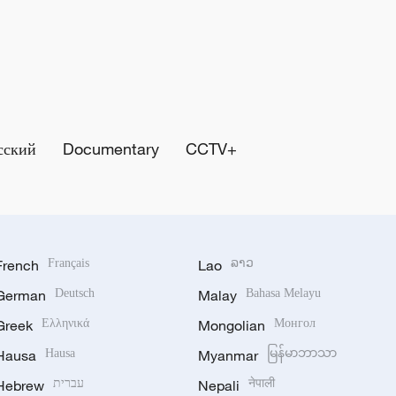
сский
Documentary
CCTV+
French
Français
Lao
ລາວ
German
Deutsch
Malay
Bahasa Melayu
Greek
Ελληνικά
Mongolian
Монгол
Hausa
Hausa
Myanmar
မြန်မာဘာသာ
Hebrew
עברית
Nepali
नेपाली