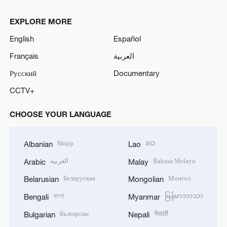
EXPLORE MORE
English
Español
Français
العربية
Русский
Documentary
CCTV+
CHOOSE YOUR LANGUAGE
Shqip
ລາວ
Albanian
Lao
العربية
Bahasa Melayu
Arabic
Malay
Беларуская
Монгол
Belarusian
Mongolian
বাংলা
မြန်မာဘာသာ
Bengali
Myanmar
Български
नेपाली
Bulgarian
Nepali