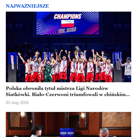
NAJWAŻNIEJSZE
Polska obroniła tytuł mistrza Ligi Narodów
Siatkówki. Biało-Czerwoni triumfowali w chińskim
Ningbo
03-Aug-2026