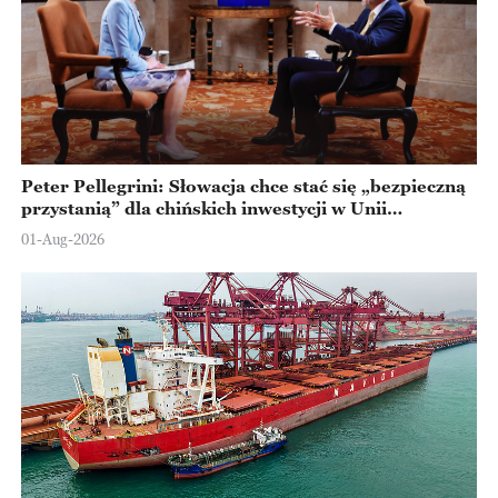
Peter Pellegrini: Słowacja chce stać się „bezpieczną
przystanią” dla chińskich inwestycji w Unii
Europejskiej
01-Aug-2026