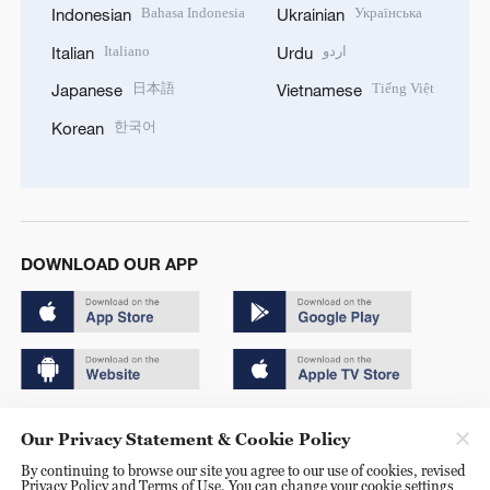
Bahasa Indonesia
Українська
Indonesian
Ukrainian
Italiano
اردو
Italian
Urdu
日本語
Tiếng Việt
Japanese
Vietnamese
한국어
Korean
DOWNLOAD OUR APP
Copyright © 2024 CGTN.
Our Privacy Statement & Cookie Policy
京ICP备20000184号
By continuing to browse our site you agree to our use of cookies, revised
Privacy Policy and Terms of Use. You can change your cookie settings