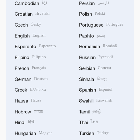
ខ្មែរ
فارسی
Cambodian
Persian
Hrvatski
Polski
Croatian
Polish
Český
Português
Czech
Portuguese
English
پښتو
English
Pashto
Esperanto
Română
Esperanto
Romanian
Filipino
Русский
Filipino
Russian
Français
Српски
French
Serbian
Deutsch
සිංහල
German
Sinhala
Ελληνικά
Español
Greek
Spanish
Hausa
Kiswahili
Hausa
Swahili
עברית
தமிழ்
Hebrew
Tamil
हिन्दी
ไทย
Hindi
Thai
Magyar
Türkçe
Hungarian
Turkish