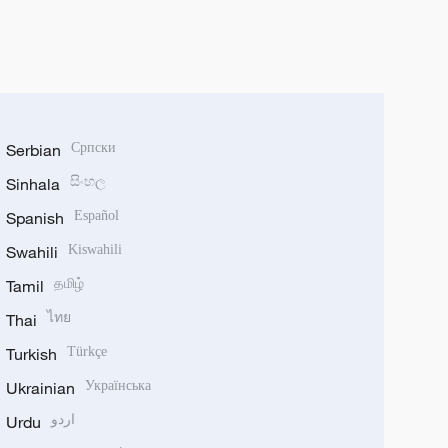
Serbian
Српски
Sinhala
සිංහල
Spanish
Español
Swahili
Kiswahili
Tamil
தமிழ்
Thai
ไทย
Turkish
Türkçe
Ukrainian
Українська
Urdu
اردو