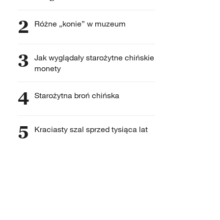
2
Różne „konie” w muzeum
3
Jak wyglądały starożytne chińskie
monety
4
Starożytna broń chińska
5
Kraciasty szal sprzed tysiąca lat