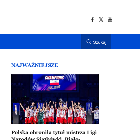
Szukaj
NAJWAŻNIEJSZE
Polska obroniła tytuł mistrza Ligi
Narodów Siatkówki. Biało-