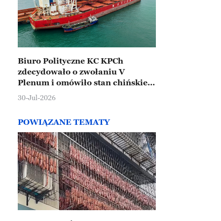
Biuro Polityczne KC KPCh
zdecydowało o zwołaniu V
Plenum i omówiło stan chińskiej
gospodarki
30-Jul-2026
POWIĄZANE TEMATY