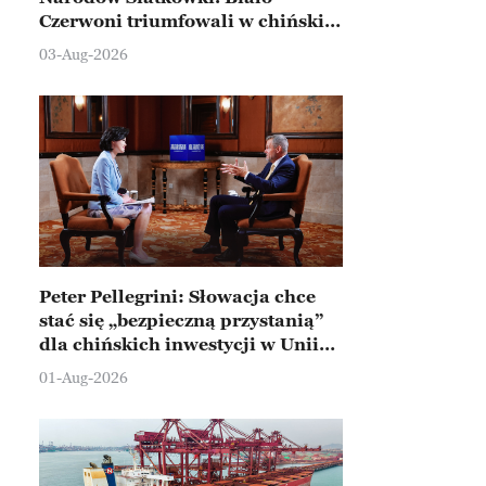
Czerwoni triumfowali w chińskim
Ningbo
03-Aug-2026
Peter Pellegrini: Słowacja chce
stać się „bezpieczną przystanią”
dla chińskich inwestycji w Unii
Europejskiej
01-Aug-2026