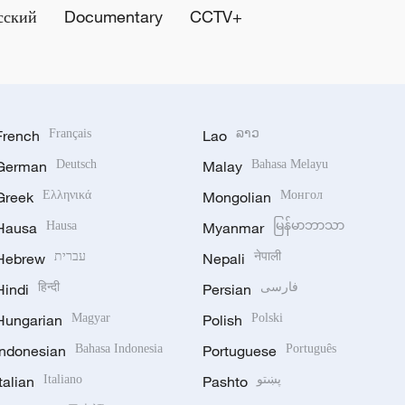
сский
Documentary
CCTV+
French
Français
Lao
ລາວ
German
Deutsch
Malay
Bahasa Melayu
Greek
Ελληνικά
Mongolian
Монгол
Hausa
Hausa
Myanmar
မြန်မာဘာသာ
Hebrew
עברית
Nepali
नेपाली
Hindi
हिन्दी
Persian
فارسی
Hungarian
Magyar
Polish
Polski
Indonesian
Bahasa Indonesia
Portuguese
Português
Italian
Italiano
Pashto
پښتو