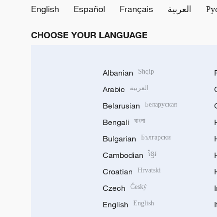
English
Español
Français
العربية
Ру
CHOOSE YOUR LANGUAGE
Albanian
Shqip
Arabic
العربية
Belarusian
Беларуская
Bengali
বাংলা
Bulgarian
Български
Cambodian
ខ្មែរ
Croatian
Hrvatski
Czech
Český
English
English