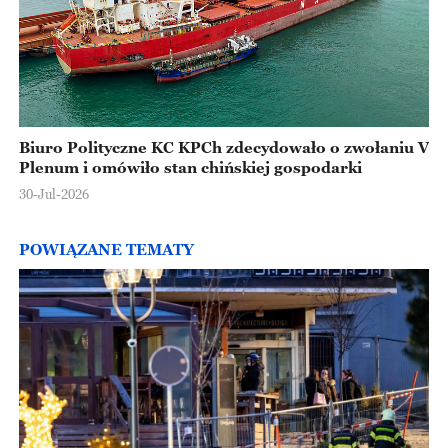
Biuro Polityczne KC KPCh zdecydowało o zwołaniu V
Plenum i omówiło stan chińskiej gospodarki
30-Jul-2026
POWIĄZANE TEMATY