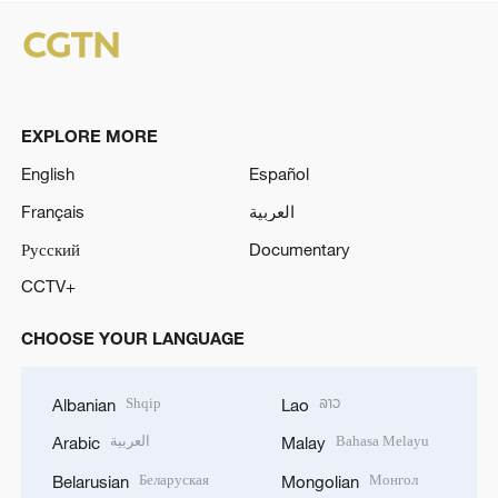
EXPLORE MORE
English
Español
Français
العربية
Русский
Documentary
CCTV+
CHOOSE YOUR LANGUAGE
Shqip
ລາວ
Albanian
Lao
العربية
Bahasa Melayu
Arabic
Malay
Беларуская
Монгол
Belarusian
Mongolian