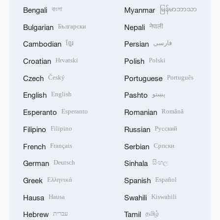
বাংলা
မြန်မာဘာသာ
Bengali
Myanmar
Български
नेपाली
Bulgarian
Nepali
ខ្មែរ
فارسی
Cambodian
Persian
Hrvatski
Polski
Croatian
Polish
Český
Português
Czech
Portuguese
English
پښتو
English
Pashto
Esperanto
Română
Esperanto
Romanian
Filipino
Русский
Filipino
Russian
Français
Српски
French
Serbian
Deutsch
සිංහල
German
Sinhala
Ελληνικά
Español
Greek
Spanish
Hausa
Kiswahili
Hausa
Swahili
עברית
தமிழ்
Hebrew
Tamil