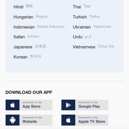
हिन्दी
ไทย
Hindi
Thai
Magyar
Türkçe
Hungarian
Turkish
Bahasa Indonesia
Українська
Indonesian
Ukrainian
Italiano
اردو
Italian
Urdu
日本語
Tiếng Việt
Japanese
Vietnamese
한국어
Korean
DOWNLOAD OUR APP