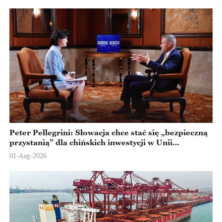
Peter Pellegrini: Słowacja chce stać się „bezpieczną
przystanią” dla chińskich inwestycji w Unii
Europejskiej
01-Aug-2026