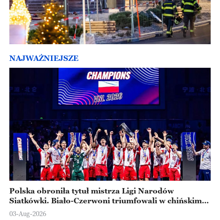
NAJWAŻNIEJSZE
Polska obroniła tytuł mistrza Ligi Narodów
Siatkówki. Biało-Czerwoni triumfowali w chińskim
Ningbo
03-Aug-2026