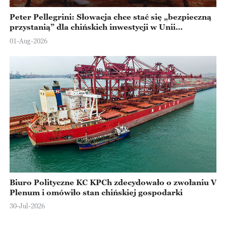
Peter Pellegrini: Słowacja chce stać się „bezpieczną
przystanią” dla chińskich inwestycji w Unii
Europejskiej
01-Aug-2026
Biuro Polityczne KC KPCh zdecydowało o zwołaniu V
Plenum i omówiło stan chińskiej gospodarki
30-Jul-2026