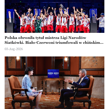
Polska obroniła tytuł mistrza Ligi Narodów
Siatkówki. Biało-Czerwoni triumfowali w chińskim
Ningbo
03-Aug-2026