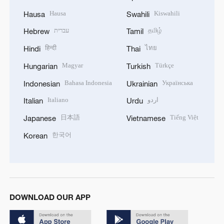
Hausa
Kiswahili
Hausa
Swahili
עברית
தமிழ்
Hebrew
Tamil
हिन्दी
ไทย
Hindi
Thai
Magyar
Türkçe
Hungarian
Turkish
Bahasa Indonesia
Українська
Indonesian
Ukrainian
Italiano
اردو
Italian
Urdu
日本語
Tiếng Việt
Japanese
Vietnamese
한국어
Korean
DOWNLOAD OUR APP