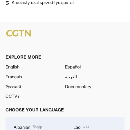
5
Kraciasty szal sprzed tysiąca lat
EXPLORE MORE
English
Español
Français
العربية
Русский
Documentary
CCTV+
CHOOSE YOUR LANGUAGE
Shqip
ລາວ
Albanian
Lao