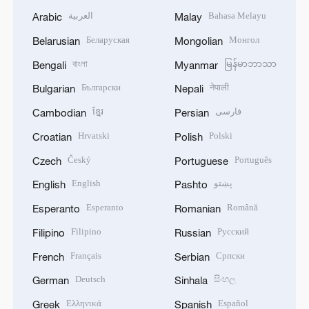
العربية
Bahasa Melayu
Arabic
Malay
Беларуская
Монгол
Belarusian
Mongolian
বাংলা
မြန်မာဘာသာ
Bengali
Myanmar
Български
नेपाली
Bulgarian
Nepali
ខ្មែរ
فارسی
Cambodian
Persian
Hrvatski
Polski
Croatian
Polish
Český
Português
Czech
Portuguese
English
پښتو
English
Pashto
Esperanto
Română
Esperanto
Romanian
Filipino
Русский
Filipino
Russian
Français
Српски
French
Serbian
Deutsch
සිංහල
German
Sinhala
Ελληνικά
Español
Greek
Spanish