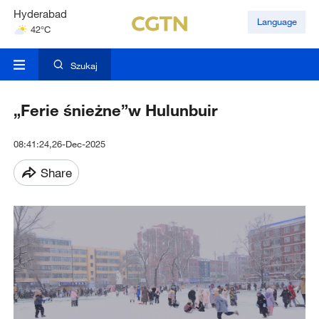
Hyderabad
Language
42°C
Mumbai
31°C
Szukaj
„Ferie śnieżne”w Hulunbuir
08:41:24,26-Dec-2025
Share