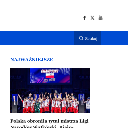
Szukaj
NAJWAŻNIEJSZE
Polska obroniła tytuł mistrza Ligi
Narodów Siatkówki. Biało-