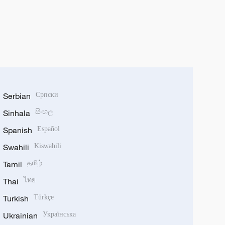
Serbian
Српски
Sinhala
සිංහල
Spanish
Español
Swahili
Kiswahili
Tamil
தமிழ்
Thai
ไทย
Turkish
Türkçe
Ukrainian
Українська