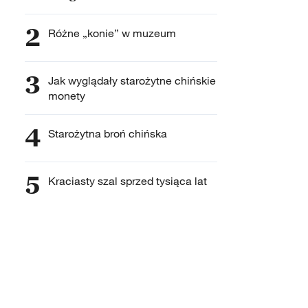
2
Różne „konie” w muzeum
3
Jak wyglądały starożytne chińskie
monety
4
Starożytna broń chińska
5
Kraciasty szal sprzed tysiąca lat