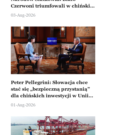
Czerwoni triumfowali w chińskim
Ningbo
03-Aug-2026
Peter Pellegrini: Słowacja chce
stać się „bezpieczną przystanią”
dla chińskich inwestycji w Unii
Europejskiej
01-Aug-2026