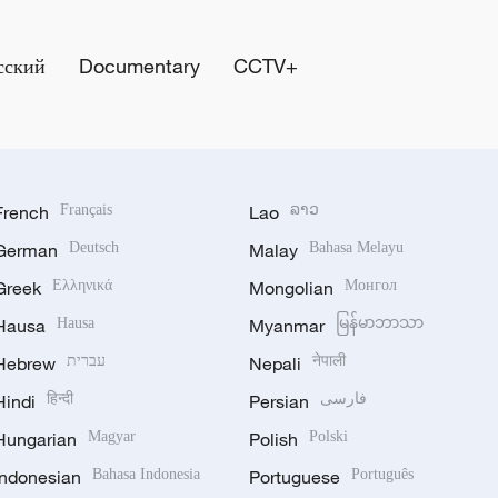
сский
Documentary
CCTV+
French
Français
Lao
ລາວ
German
Deutsch
Malay
Bahasa Melayu
Greek
Ελληνικά
Mongolian
Монгол
Hausa
Hausa
Myanmar
မြန်မာဘာသာ
Hebrew
עברית
Nepali
नेपाली
Hindi
हिन्दी
Persian
فارسی
Hungarian
Magyar
Polish
Polski
Indonesian
Bahasa Indonesia
Portuguese
Português