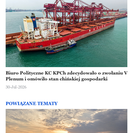
Biuro Polityczne KC KPCh zdecydowało o zwołaniu V
Plenum i omówiło stan chińskiej gospodarki
30-Jul-2026
POWIĄZANE TEMATY