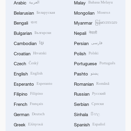
العربية
Bahasa Melayu
Arabic
Malay
Беларуская
Монгол
Belarusian
Mongolian
বাংলা
မြန်မာဘာသာ
Bengali
Myanmar
Български
नेपाली
Bulgarian
Nepali
ខ្មែរ
فارسی
Cambodian
Persian
Hrvatski
Polski
Croatian
Polish
Český
Português
Czech
Portuguese
English
پښتو
English
Pashto
Esperanto
Română
Esperanto
Romanian
Filipino
Русский
Filipino
Russian
Français
Српски
French
Serbian
Deutsch
සිංහල
German
Sinhala
Ελληνικά
Español
Greek
Spanish