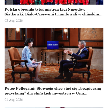
Polska obroniła tytuł mistrza Ligi Narodów
Siatkówki. Biało-Czerwoni triumfowali w chińskim
Ningbo
03-Aug-2026
Peter Pellegrini: Słowacja chce stać się „bezpieczną
przystanią” dla chińskich inwestycji w Unii
Europejskiej
01-Aug-2026