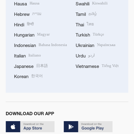
Hausa
Kiswahili
Hausa
Swahili
עברית
தமிழ்
Hebrew
Tamil
हिन्दी
ไทย
Hindi
Thai
Magyar
Türkçe
Hungarian
Turkish
Bahasa Indonesia
Українська
Indonesian
Ukrainian
Italiano
اردو
Italian
Urdu
日本語
Tiếng Việt
Japanese
Vietnamese
한국어
Korean
DOWNLOAD OUR APP