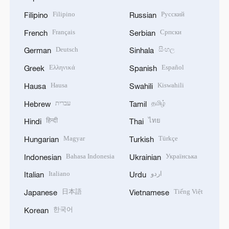
Filipino
Русский
Filipino
Russian
Français
Српски
French
Serbian
Deutsch
සිංහල
German
Sinhala
Ελληνικά
Español
Greek
Spanish
Hausa
Kiswahili
Hausa
Swahili
עברית
தமிழ்
Hebrew
Tamil
हिन्दी
ไทย
Hindi
Thai
Magyar
Türkçe
Hungarian
Turkish
Bahasa Indonesia
Українська
Indonesian
Ukrainian
Italiano
اردو
Italian
Urdu
日本語
Tiếng Việt
Japanese
Vietnamese
한국어
Korean