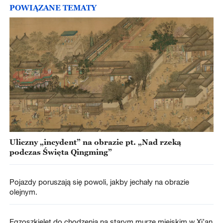
POWIĄZANE TEMATY
Uliczny „incydent” na obrazie pt. „Nad rzeką
podczas Święta Qingming”
Pojazdy poruszają się powoli, jakby jechały na obrazie
olejnym.
Egzoszkielet do chodzenia na starym murze miejskim w Xi’an