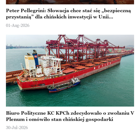
Peter Pellegrini: Słowacja chce stać się „bezpieczną
przystanią” dla chińskich inwestycji w Unii
Europejskiej
01-Aug-2026
Biuro Polityczne KC KPCh zdecydowało o zwołaniu V
Plenum i omówiło stan chińskiej gospodarki
30-Jul-2026