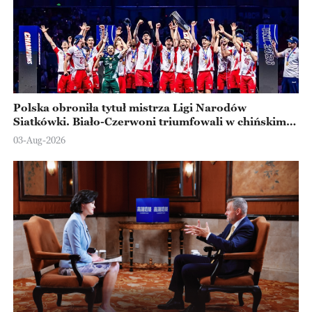
Polska obroniła tytuł mistrza Ligi Narodów
Siatkówki. Biało-Czerwoni triumfowali w chińskim
Ningbo
03-Aug-2026