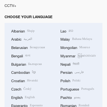
CCTV+
CHOOSE YOUR LANGUAGE
Shqip
ລາວ
Albanian
Lao
العربية
Bahasa Melayu
Arabic
Malay
Беларуская
Монгол
Belarusian
Mongolian
বাংলা
မြန်မာဘာသာ
Bengali
Myanmar
Български
नेपाली
Bulgarian
Nepali
ខ្មែរ
فارسی
Cambodian
Persian
Hrvatski
Polski
Croatian
Polish
Český
Português
Czech
Portuguese
English
پښتو
English
Pashto
Esperanto
Română
Esperanto
Romanian