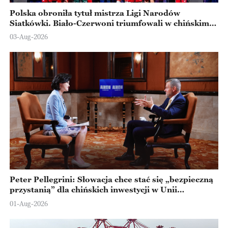
Polska obroniła tytuł mistrza Ligi Narodów
Siatkówki. Biało-Czerwoni triumfowali w chińskim
Ningbo
03-Aug-2026
Peter Pellegrini: Słowacja chce stać się „bezpieczną
przystanią” dla chińskich inwestycji w Unii
Europejskiej
01-Aug-2026