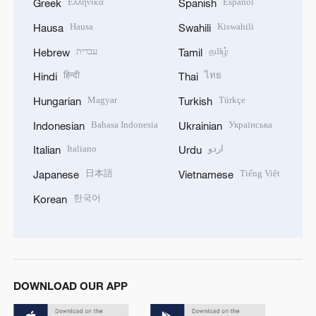
Ελληνικά
Español
Greek
Spanish
Hausa
Kiswahili
Hausa
Swahili
עברית
தமிழ்
Hebrew
Tamil
हिन्दी
ไทย
Hindi
Thai
Magyar
Türkçe
Hungarian
Turkish
Bahasa Indonesia
Українська
Indonesian
Ukrainian
Italiano
اردو
Italian
Urdu
日本語
Tiếng Việt
Japanese
Vietnamese
한국어
Korean
DOWNLOAD OUR APP