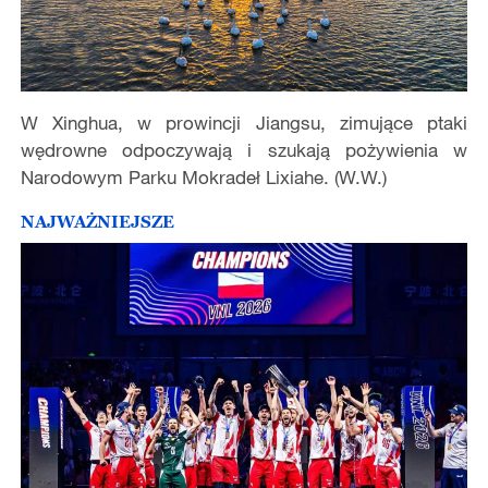
W Xinghua, w prowincji Jiangsu, zimujące ptaki
wędrowne odpoczywają i szukają pożywienia w
Narodowym Parku Mokradeł Lixiahe. (W.W.)
NAJWAŻNIEJSZE