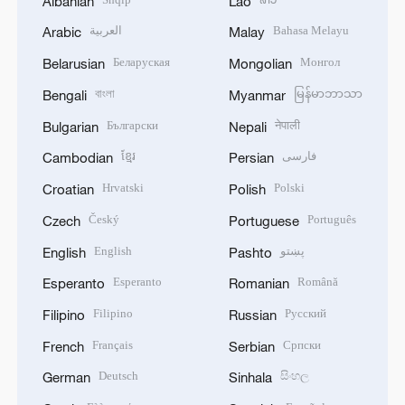
Albanian
Lao
العربية
Bahasa Melayu
Arabic
Malay
Беларуская
Монгол
Belarusian
Mongolian
বাংলা
မြန်မာဘာသာ
Bengali
Myanmar
Български
नेपाली
Bulgarian
Nepali
ខ្មែរ
فارسی
Cambodian
Persian
Hrvatski
Polski
Croatian
Polish
Český
Português
Czech
Portuguese
English
پښتو
English
Pashto
Esperanto
Română
Esperanto
Romanian
Filipino
Русский
Filipino
Russian
Français
Српски
French
Serbian
Deutsch
සිංහල
German
Sinhala