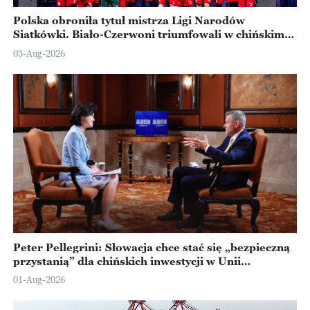
Polska obroniła tytuł mistrza Ligi Narodów
Siatkówki. Biało-Czerwoni triumfowali w chińskim
Ningbo
03-Aug-2026
Peter Pellegrini: Słowacja chce stać się „bezpieczną
przystanią” dla chińskich inwestycji w Unii
Europejskiej
01-Aug-2026