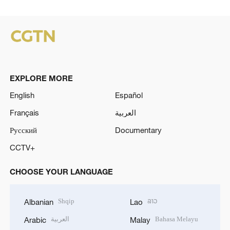
EXPLORE MORE
English
Español
Français
العربية
Русский
Documentary
CCTV+
CHOOSE YOUR LANGUAGE
Shqip
ລາວ
Albanian
Lao
العربية
Bahasa Melayu
Arabic
Malay