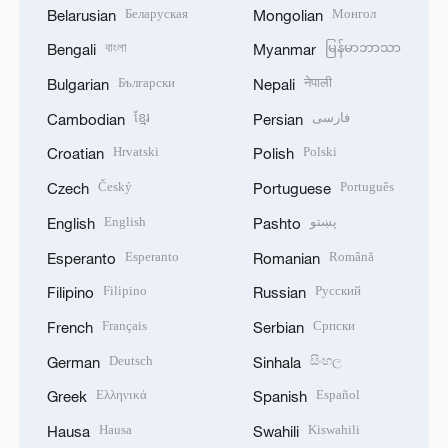
Беларуская
Монгол
Belarusian
Mongolian
বাংলা
မြန်မာဘာသာ
Bengali
Myanmar
Български
नेपाली
Bulgarian
Nepali
ខ្មែរ
فارسی
Cambodian
Persian
Hrvatski
Polski
Croatian
Polish
Český
Português
Czech
Portuguese
English
پښتو
English
Pashto
Esperanto
Română
Esperanto
Romanian
Filipino
Русский
Filipino
Russian
Français
Српски
French
Serbian
Deutsch
සිංහල
German
Sinhala
Ελληνικά
Español
Greek
Spanish
Hausa
Kiswahili
Hausa
Swahili