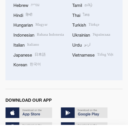
עברית
தமிழ்
Hebrew
Tamil
हिन्दी
ไทย
Hindi
Thai
Magyar
Türkçe
Hungarian
Turkish
Bahasa Indonesia
Українська
Indonesian
Ukrainian
Italiano
اردو
Italian
Urdu
日本語
Tiếng Việt
Japanese
Vietnamese
한국어
Korean
DOWNLOAD OUR APP