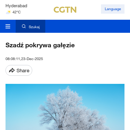
Hyderabad
Language
42°C
Mumbai
31°C
Szukaj
Szadź pokrywa gałęzie
08:08:11,23-Dec-2025
Share