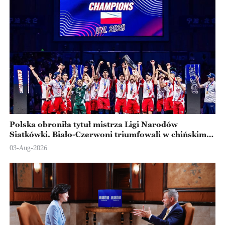
Polska obroniła tytuł mistrza Ligi Narodów
Siatkówki. Biało-Czerwoni triumfowali w chińskim
Ningbo
03-Aug-2026