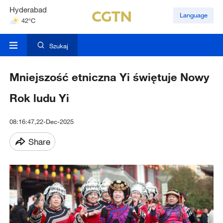
Hyderabad
Language
42°C
Mumbai
31°C
Szukaj
Mniejszość etniczna Yi świętuje Nowy
Rok ludu Yi
08:16:47,22-Dec-2025
Share