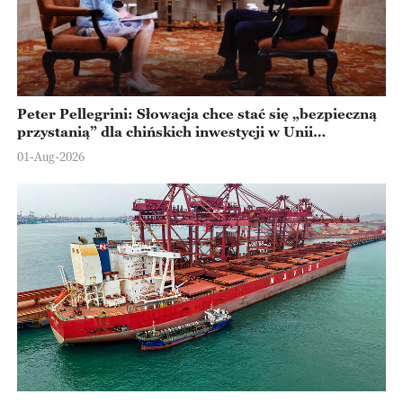
Peter Pellegrini: Słowacja chce stać się „bezpieczną
przystanią” dla chińskich inwestycji w Unii
Europejskiej
01-Aug-2026