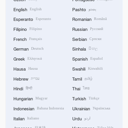
English
پښتو
English
Pashto
Esperanto
Română
Esperanto
Romanian
Filipino
Русский
Filipino
Russian
Français
Српски
French
Serbian
Deutsch
සිංහල
German
Sinhala
Ελληνικά
Español
Greek
Spanish
Hausa
Kiswahili
Hausa
Swahili
עברית
தமிழ்
Hebrew
Tamil
हिन्दी
ไทย
Hindi
Thai
Magyar
Türkçe
Hungarian
Turkish
Bahasa Indonesia
Українська
Indonesian
Ukrainian
Italiano
اردو
Italian
Urdu
日本語
Tiếng Việt