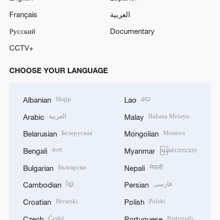
Français
العربية
Русский
Documentary
CCTV+
CHOOSE YOUR LANGUAGE
Shqip
ລາວ
Albanian
Lao
العربية
Bahasa Melayu
Arabic
Malay
Беларуская
Монгол
Belarusian
Mongolian
বাংলা
မြန်မာဘာသာ
Bengali
Myanmar
Български
नेपाली
Bulgarian
Nepali
ខ្មែរ
فارسی
Cambodian
Persian
Hrvatski
Polski
Croatian
Polish
Český
Português
Czech
Portuguese