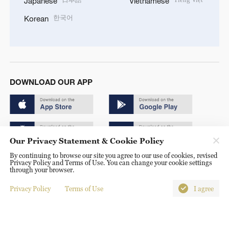
Japanese
Vietnamese
한국어
Korean
DOWNLOAD OUR APP
Our Privacy Statement & Cookie Policy
By continuing to browse our site you agree to our use of cookies, revised
Copyright © 2024 CGTN.
Privacy Policy and Terms of Use. You can change your cookie settings
through your browser.
京ICP备20000184号
Privacy Policy
Terms of Use
I agree
京公网安备 11010502050052号
Disinformation report hotline: 010-85061466