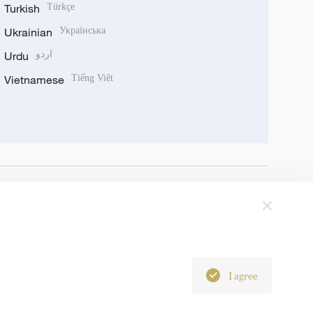
Turkish
Türkçe
Ukrainian
Українська
Urdu
اردو
Vietnamese
Tiếng Việt
I agree
6