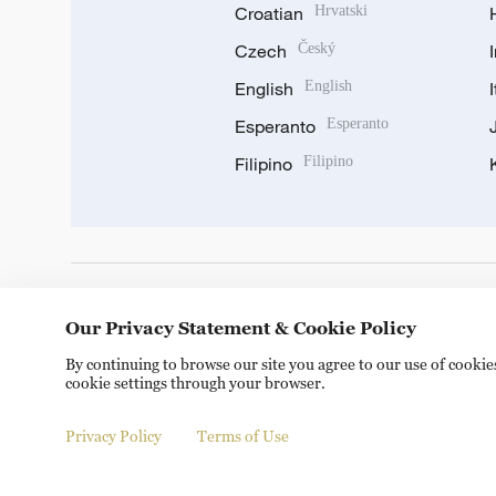
Croatian
Hrvatski
Czech
Český
English
English
Esperanto
Esperanto
Filipino
Filipino
DOWNLOAD OUR APP
Our Privacy Statement & Cookie Policy
By continuing to browse our site you agree to our use of cooki
cookie settings through your browser.
Privacy Policy
Terms of Use
Copyright © 2024 CGTN.
京ICP备20000184号
京公网安