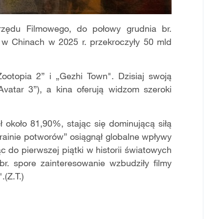
zędu Filmowego, do połowy grudnia br.
 w Chinach w 2025 r. przekroczyły 50 mld
Zootopia 2” i „Gezhi Town". Dzisiaj swoją
Avatar 3”), a kina oferują widzom szeroki
ł około 81,90%, stając się dominującą siłą
rainie potworów” osiągnął globalne wpływy
do pierwszej piątki w historii światowych
r. spore zainteresowanie wzbudziły filmy
.(Z.T.)