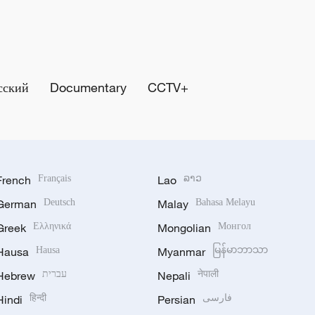
сский
Documentary
CCTV+
French
Français
Lao
ລາວ
German
Deutsch
Malay
Bahasa Melayu
Greek
Ελληνικά
Mongolian
Монгол
Hausa
Hausa
Myanmar
မြန်မာဘာသာ
Hebrew
עברית
Nepali
नेपाली
Hindi
हिन्दी
Persian
فارسی