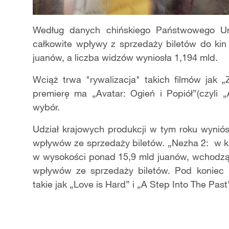
Według danych chińskiego Państwowego Ur
całkowite wpływy z sprzedaży biletów do kin
juanów, a liczba widzów wyniosła 1,194 mld.
Wciąż trwa "rywalizacja" takich filmów jak „
premierę ma „Avatar: Ogień i Popiół”(czyli „
wybór.
Udział krajowych produkcji w tym roku wyniós
wpływów ze sprzedaży biletów. „Nezha 2: w k
w wysokości ponad 15,9 mld juanów, wchodząc 
wpływów ze sprzedaży biletów. Pod koniec b
takie jak „Love is Hard” i „A Step Into The Past"