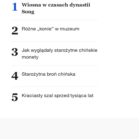
1
Wiosna w czasach dynastii
Song
2
Różne „konie” w muzeum
3
Jak wyglądały starożytne chińskie
monety
4
Starożytna broń chińska
5
Kraciasty szal sprzed tysiąca lat