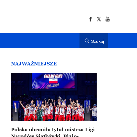
Szukaj
NAJWAŻNIEJSZE
Polska obroniła tytuł mistrza Ligi
Narodów Siatkówki. Biało-