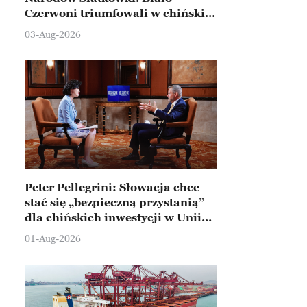
Czerwoni triumfowali w chińskim
Ningbo
03-Aug-2026
Peter Pellegrini: Słowacja chce
stać się „bezpieczną przystanią”
dla chińskich inwestycji w Unii
Europejskiej
01-Aug-2026