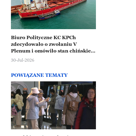
Biuro Polityczne KC KPCh
zdecydowało o zwołaniu V
Plenum i omówiło stan chińskiej
gospodarki
30-Jul-2026
POWIĄZANE TEMATY