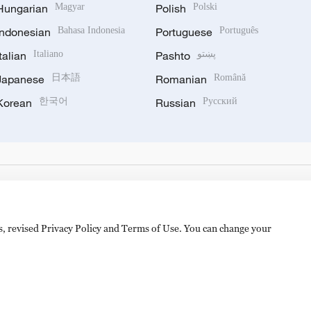
Hungarian
Magyar
Polish
Polski
Indonesian
Bahasa Indonesia
Portuguese
Português
Italian
Italiano
Pashto
پښتو
Japanese
日本語
Romanian
Română
Korean
한국어
Russian
Русский
es, revised Privacy Policy and Terms of Use. You can change your
备 11010502050052号
Disinformation report hotline: 010-8506146