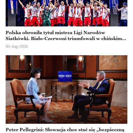
Polska obroniła tytuł mistrza Ligi Narodów
Siatkówki. Biało-Czerwoni triumfowali w chińskim
Ningbo
03-Aug-2026
Peter Pellegrini: Słowacja chce stać się „bezpieczną