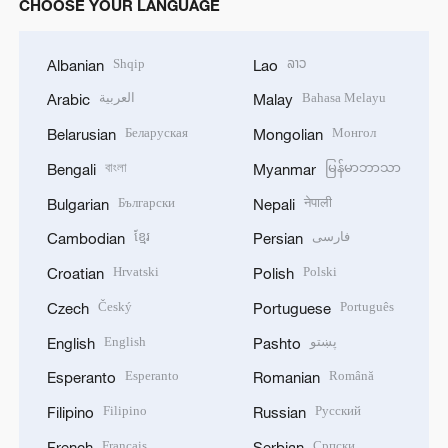
CHOOSE YOUR LANGUAGE
Shqip
ລາວ
Albanian
Lao
العربية
Bahasa Melayu
Arabic
Malay
Беларуская
Монгол
Belarusian
Mongolian
বাংলা
မြန်မာဘာသာ
Bengali
Myanmar
Български
नेपाली
Bulgarian
Nepali
ខ្មែរ
فارسی
Cambodian
Persian
Hrvatski
Polski
Croatian
Polish
Český
Português
Czech
Portuguese
English
پښتو
English
Pashto
Esperanto
Română
Esperanto
Romanian
Filipino
Русский
Filipino
Russian
Français
Српски
French
Serbian