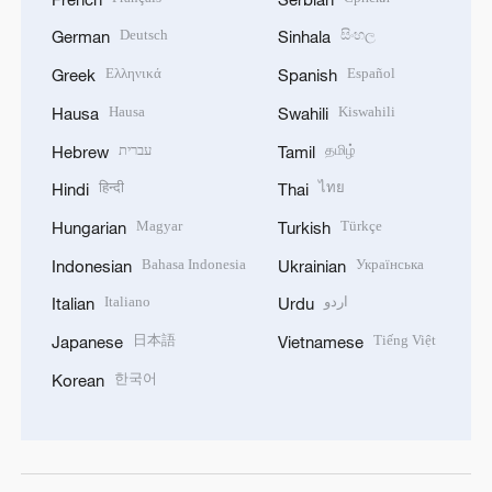
Deutsch
සිංහල
German
Sinhala
Ελληνικά
Español
Greek
Spanish
Hausa
Kiswahili
Hausa
Swahili
עברית
தமிழ்
Hebrew
Tamil
हिन्दी
ไทย
Hindi
Thai
Magyar
Türkçe
Hungarian
Turkish
Bahasa Indonesia
Українська
Indonesian
Ukrainian
Italiano
اردو
Italian
Urdu
日本語
Tiếng Việt
Japanese
Vietnamese
한국어
Korean