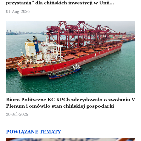
przystanią” dla chińskich inwestycji w Unii
Europejskiej
01-Aug-2026
Biuro Polityczne KC KPCh zdecydowało o zwołaniu V
Plenum i omówiło stan chińskiej gospodarki
30-Jul-2026
POWIĄZANE TEMATY