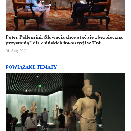
Peter Pellegrini: Słowacja chce stać się „bezpieczną
przystanią” dla chińskich inwestycji w Unii
Europejskiej
01-Aug-2026
POWIĄZANE TEMATY