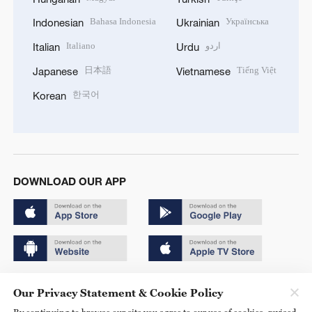
Bahasa Indonesia
Українська
Indonesian
Ukrainian
Italiano
اردو
Italian
Urdu
日本語
Tiếng Việt
Japanese
Vietnamese
한국어
Korean
DOWNLOAD OUR APP
Copyright © 2024 CGTN.
Our Privacy Statement & Cookie Policy
京ICP备20000184号