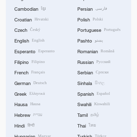
ខ្មែរ
فارسی
Cambodian
Persian
Hrvatski
Polski
Croatian
Polish
Český
Português
Czech
Portuguese
English
پښتو
English
Pashto
Esperanto
Română
Esperanto
Romanian
Filipino
Русский
Filipino
Russian
Français
Српски
French
Serbian
Deutsch
සිංහල
German
Sinhala
Ελληνικά
Español
Greek
Spanish
Hausa
Kiswahili
Hausa
Swahili
עברית
தமிழ்
Hebrew
Tamil
हिन्दी
ไทย
Hindi
Thai
Magyar
Türkçe
Hungarian
Turkish