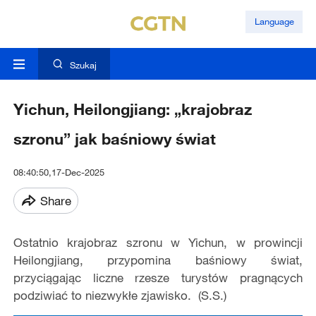
Language
Szukaj
Yichun, Heilongjiang: „krajobraz
szronu” jak baśniowy świat
08:40:50,17-Dec-2025
Share
Ostatnio krajobraz szronu w Yichun, w prowincji
Heilongjiang, przypomina baśniowy świat,
przyciągając liczne rzesze turystów pragnących
podziwiać to niezwykłe zjawisko. (S.S.)