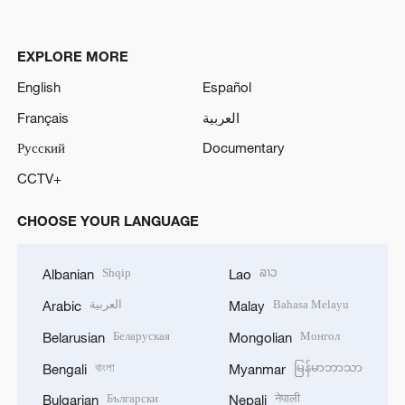
EXPLORE MORE
English
Español
Français
العربية
Русский
Documentary
CCTV+
CHOOSE YOUR LANGUAGE
Shqip
ລາວ
Albanian
Lao
العربية
Bahasa Melayu
Arabic
Malay
Беларуская
Монгол
Belarusian
Mongolian
বাংলা
မြန်မာဘာသာ
Bengali
Myanmar
Български
नेपाली
Bulgarian
Nepali