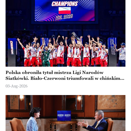
Polska obroniła tytuł mistrza Ligi Narodów
Siatkówki. Biało-Czerwoni triumfowali w chińskim
Ningbo
03-Aug-2026