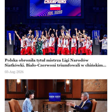
Polska obroniła tytuł mistrza Ligi Narodów
Siatkówki. Biało-Czerwoni triumfowali w chińskim
Ningbo
03-Aug-2026