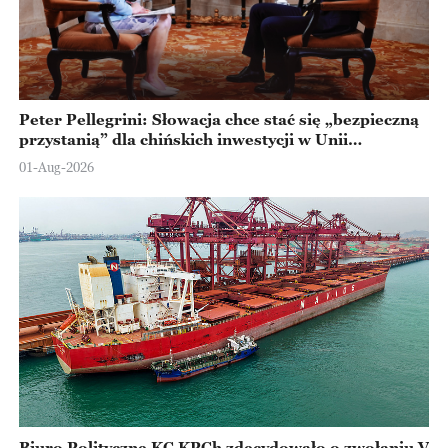
Peter Pellegrini: Słowacja chce stać się „bezpieczną
przystanią” dla chińskich inwestycji w Unii
Europejskiej
01-Aug-2026
Biuro Polityczne KC KPCh zdecydowało o zwołaniu V