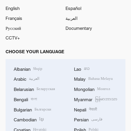
English
Español
Français
العربية
Русский
Documentary
CCTV+
CHOOSE YOUR LANGUAGE
Shqip
ລາວ
Albanian
Lao
العربية
Bahasa Melayu
Arabic
Malay
Беларуская
Монгол
Belarusian
Mongolian
বাংলা
မြန်မာဘာသာ
Bengali
Myanmar
Български
नेपाली
Bulgarian
Nepali
ខ្មែរ
فارسی
Cambodian
Persian
Hrvatski
Polski
Croatian
Polish