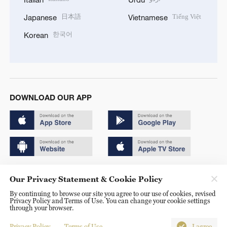
日本語
Tiếng Việt
Japanese
Vietnamese
한국어
Korean
DOWNLOAD OUR APP
Copyright © 2024 CGTN.
Our Privacy Statement & Cookie Policy
京ICP备20000184号
By continuing to browse our site you agree to our use of cookies, revised
Privacy Policy and Terms of Use. You can change your cookie settings
京公网安备 11010502050052号
through your browser.
Disinformation report hotline: 010-85061466
Privacy Policy
Terms of Use
I agree