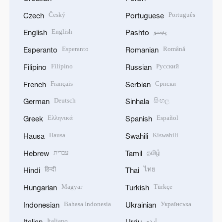
Český
Português
Czech
Portuguese
English
پښتو
English
Pashto
Esperanto
Română
Esperanto
Romanian
Filipino
Русский
Filipino
Russian
Français
Српски
French
Serbian
Deutsch
සිංහල
German
Sinhala
Ελληνικά
Español
Greek
Spanish
Hausa
Kiswahili
Hausa
Swahili
עברית
தமிழ்
Hebrew
Tamil
हिन्दी
ไทย
Hindi
Thai
Magyar
Türkçe
Hungarian
Turkish
Bahasa Indonesia
Українська
Indonesian
Ukrainian
Italiano
اردو
Italian
Urdu