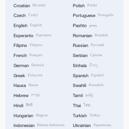
Hrvatski
Polski
Croatian
Polish
Český
Português
Czech
Portuguese
English
پښتو
English
Pashto
Esperanto
Română
Esperanto
Romanian
Filipino
Русский
Filipino
Russian
Français
Српски
French
Serbian
Deutsch
සිංහල
German
Sinhala
Ελληνικά
Español
Greek
Spanish
Hausa
Kiswahili
Hausa
Swahili
עברית
தமிழ்
Hebrew
Tamil
हिन्दी
ไทย
Hindi
Thai
Magyar
Türkçe
Hungarian
Turkish
Bahasa Indonesia
Українська
Indonesian
Ukrainian