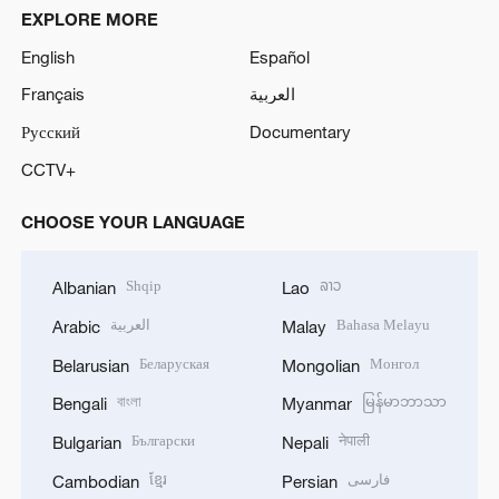
EXPLORE MORE
English
Español
Français
العربية
Русский
Documentary
CCTV+
CHOOSE YOUR LANGUAGE
Shqip
ລາວ
Albanian
Lao
العربية
Bahasa Melayu
Arabic
Malay
Беларуская
Монгол
Belarusian
Mongolian
বাংলা
မြန်မာဘာသာ
Bengali
Myanmar
Български
नेपाली
Bulgarian
Nepali
ខ្មែរ
فارسی
Cambodian
Persian