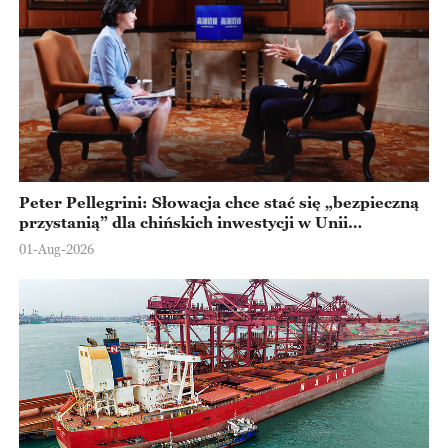
Peter Pellegrini: Słowacja chce stać się „bezpieczną
przystanią” dla chińskich inwestycji w Unii
Europejskiej
01-Aug-2026