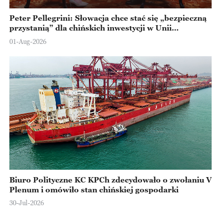
Peter Pellegrini: Słowacja chce stać się „bezpieczną
przystanią” dla chińskich inwestycji w Unii
Europejskiej
01-Aug-2026
Biuro Polityczne KC KPCh zdecydowało o zwołaniu V
Plenum i omówiło stan chińskiej gospodarki
30-Jul-2026