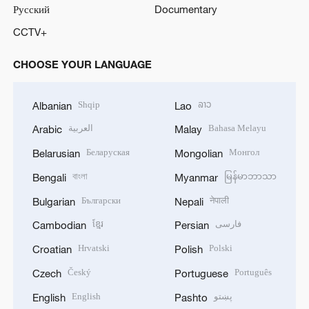
Русский
Documentary
CCTV+
CHOOSE YOUR LANGUAGE
Shqip
ລາວ
Albanian
Lao
العربية
Bahasa Melayu
Arabic
Malay
Беларуская
Монгол
Belarusian
Mongolian
বাংলা
မြန်မာဘာသာ
Bengali
Myanmar
Български
नेपाली
Bulgarian
Nepali
ខ្មែរ
فارسی
Cambodian
Persian
Hrvatski
Polski
Croatian
Polish
Český
Português
Czech
Portuguese
English
پښتو
English
Pashto