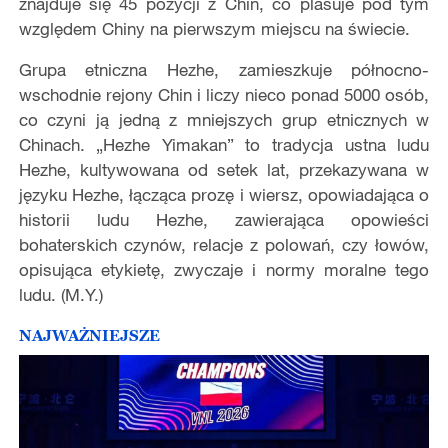
znajduje się 45 pozycji z Chin, co plasuje pod tym
względem Chiny na pierwszym miejscu na świecie.
Grupa etniczna Hezhe, zamieszkuje północno-
wschodnie rejony Chin i liczy nieco ponad 5000 osób,
co czyni ją jedną z mniejszych grup etnicznych w
Chinach. „Hezhe Yimakan” to tradycja ustna ludu
Hezhe, kultywowana od setek lat, przekazywana w
języku Hezhe, łącząca prozę i wiersz, opowiadająca o
historii ludu Hezhe, zawierająca opowieści
bohaterskich czynów, relacje z polowań, czy łowów,
opisująca etykietę, zwyczaje i normy moralne tego
ludu. (M.Y.)
NAJWAŻNIEJSZE