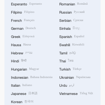
Esperanto
Română
Esperanto
Romanian
Filipino
Русский
Filipino
Russian
Français
Српски
French
Serbian
Deutsch
සිංහල
German
Sinhala
Ελληνικά
Español
Greek
Spanish
Hausa
Kiswahili
Hausa
Swahili
עברית
தமிழ்
Hebrew
Tamil
हिन्दी
ไทย
Hindi
Thai
Magyar
Türkçe
Hungarian
Turkish
Bahasa Indonesia
Українська
Indonesian
Ukrainian
Italiano
اردو
Italian
Urdu
日本語
Tiếng Việt
Japanese
Vietnamese
한국어
Korean