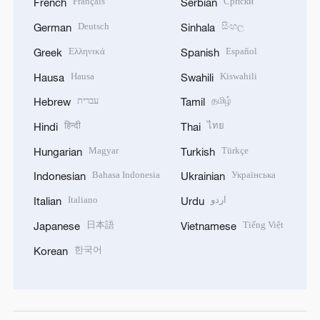
Français
Српски
French
Serbian
Deutsch
සිංහල
German
Sinhala
Ελληνικά
Español
Greek
Spanish
Hausa
Kiswahili
Hausa
Swahili
עברית
தமிழ்
Hebrew
Tamil
हिन्दी
ไทย
Hindi
Thai
Magyar
Türkçe
Hungarian
Turkish
Bahasa Indonesia
Українська
Indonesian
Ukrainian
Italiano
اردو
Italian
Urdu
日本語
Tiếng Việt
Japanese
Vietnamese
한국어
Korean