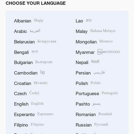
CHOOSE YOUR LANGUAGE
Shqip
ລາວ
Albanian
Lao
العربية
Bahasa Melayu
Arabic
Malay
Беларуская
Монгол
Belarusian
Mongolian
বাংলা
မြန်မာဘာသာ
Bengali
Myanmar
Български
नेपाली
Bulgarian
Nepali
ខ្មែរ
فارسی
Cambodian
Persian
Hrvatski
Polski
Croatian
Polish
Český
Português
Czech
Portuguese
English
پښتو
English
Pashto
Esperanto
Română
Esperanto
Romanian
Filipino
Русский
Filipino
Russian