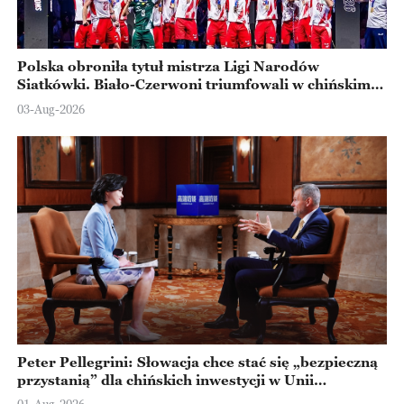
Polska obroniła tytuł mistrza Ligi Narodów
Siatkówki. Biało-Czerwoni triumfowali w chińskim
Ningbo
03-Aug-2026
Peter Pellegrini: Słowacja chce stać się „bezpieczną
przystanią” dla chińskich inwestycji w Unii
Europejskiej